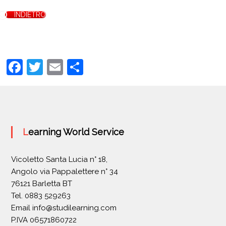
INDIETRO
F
T
E
C
a
w
m
o
c
itt
ai
n
e
er
l
di
b
vi
Learning World Service
o
di
o
Vicoletto Santa Lucia n° 18,
Angolo via Pappalettere n° 34
k
76121 Barletta BT
Tel. 0883 529263
Email
info@studilearning.com
P.IVA 06571860722