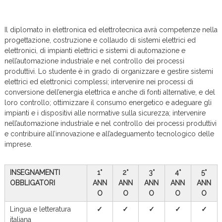
c
e
Il diplomato in elettronica ed elettrotecnica avrà competenze nella
progettazione, costruzione e collaudo di sistemi elettrici ed
elettronici, di impianti elettrici e sistemi di automazione e
nell’automazione industriale e nel controllo dei processi
produttivi. Lo studente è in grado di organizzare e gestire sistemi
elettrici ed elettronici complessi; intervenire nei processi di
conversione dell’energia elettrica e anche di fonti alternative, e del
loro controllo; ottimizzare il consumo energetico e adeguare gli
impianti e i dispositivi alle normative sulla sicurezza; intervenire
nell’automazione industriale e nel controllo dei processi produttivi
e contribuire all’innovazione e all’adeguamento tecnologico delle
imprese.
INSEGNAMENTI
1°
2°
3°
4°
5°
OBBLIGATORI
ANN
ANN
ANN
ANN
ANN
O
O
O
O
O
Lingua e letteratura
✓
✓
✓
✓
✓
italiana