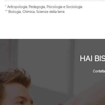
* Antropologia, Pedagogia, Psicologia e Sociologia
** Biologia, Chimica, Scienze della terra
HAI BI
Contatta