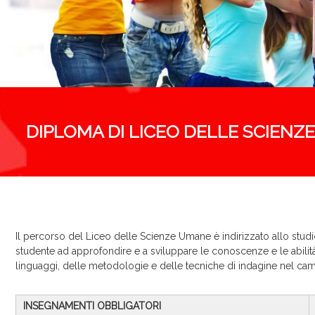
r
v
i
c
e
DIPLOMA DI LICEO DELLE SCIENZ
Il percorso del Liceo delle Scienze Umane è indirizzato allo studio
studente ad approfondire e a sviluppare le conoscenze e le abilità
linguaggi, delle metodologie e delle tecniche di indagine nel ca
INSEGNAMENTI OBBLIGATORI