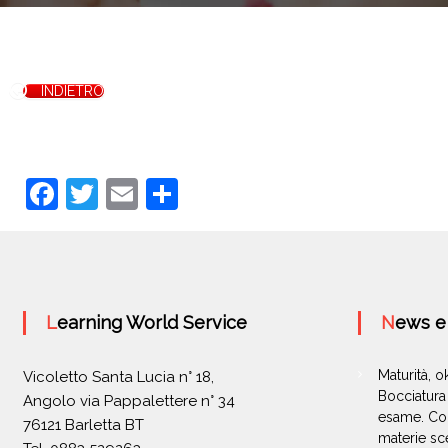
INDIETRO
F
T
E
C
a
w
m
o
c
itt
ai
n
e
er
l
di
b
vi
Learning World Service
News 
o
di
o
Maturità, 
Vicoletto Santa Lucia n° 18,
Bocciatura 
Angolo via Pappalettere n° 34
k
esame. Com
76121 Barletta BT
materie sc