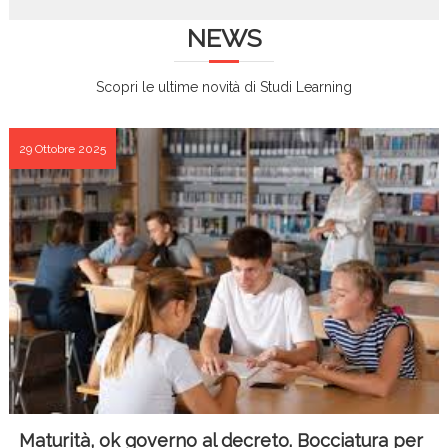
e
er
l
di
b
vi
NEWS
o
di
Scopri le ultime novità di Studi Learning
o
k
29 Ottobre 2025
Maturità, ok governo al decreto. Bocciatura per