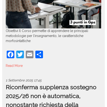
Obiettivi Il Corso permette di apprendere le principali
metodologie per l’insegnamento, le caratteristiche
morfosintattiche
F
T
E
C
a
w
m
o
Read More
c
itt
ai
n
e
er
l
di
1 Settembre 2025
17:45
b
vi
Riconferma supplenza sostegno
o
di
2025/26 non è automatica,
o
nonostante richiesta della