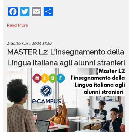
F
T
E
C
a
w
m
o
Read More
c
itt
ai
n
e
er
l
di
2 Settembre 2025
17:26
b
vi
MASTER L2: L'insegnamento della
o
di
Lingua Italiana agli alunni stranieri
o
k