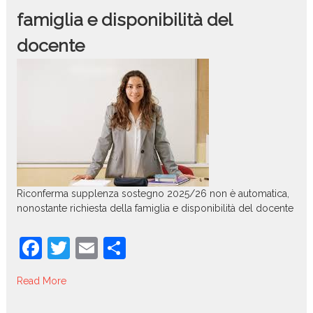
k
famiglia e disponibilità del
docente
Riconferma supplenza sostegno 2025/26 non è automatica,
nonostante richiesta della famiglia e disponibilità del docente
F
T
E
C
a
w
m
o
Read More
c
itt
ai
n