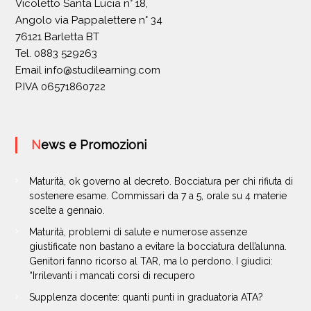
Vicoletto Santa Lucia n° 18,
Angolo via Pappalettere n° 34
76121 Barletta BT
Tel. 0883 529263
Email
info@studilearning.com
P.IVA 06571860722
News e Promozioni
Maturità, ok governo al decreto. Bocciatura per chi rifiuta di
sostenere esame. Commissari da 7 a 5, orale su 4 materie
scelte a gennaio.
Maturità, problemi di salute e numerose assenze
giustificate non bastano a evitare la bocciatura dell’alunna.
Genitori fanno ricorso al TAR, ma lo perdono. I giudici:
“Irrilevanti i mancati corsi di recupero
Supplenza docente: quanti punti in graduatoria ATA?