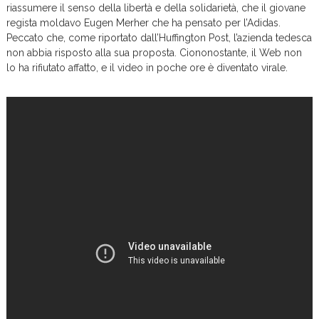
riassumere il senso della libertà e della solidarietà, che il giovane
regista moldavo Eugen Merher che ha pensato per l’Adidas.
Peccato che, come riportato dall’Huffington Post, l’azienda tedesca
non abbia risposto alla sua proposta. Ciononostante, il Web non
lo ha rifiutato affatto, e il video in poche ore è diventato virale.