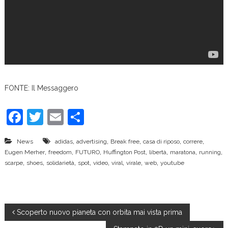
FONTE: Il Messaggero
F
T
E
C
a
w
m
o
,
,
,
,
,
News
adidas
advertising
Break free
casa di riposo
correre
c
itt
ai
n
,
,
,
,
,
,
,
Eugen Merher
freedom
FUTURO
Huffington Post
libertà
maratona
running
e
er
l
di
,
,
,
,
,
,
,
,
scarpe
shoes
solidarietà
spot
video
viral
virale
web
youtube
b
vi
o
di
o
N
Scoperto nuovo pianeta con orbita mai vista prima