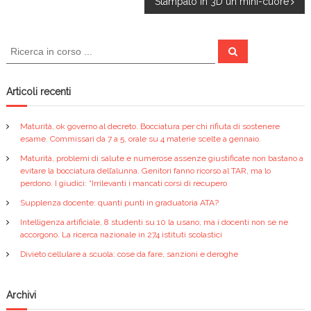
k
Stampato in 3D un mini-cuore
a
v
C
C
e
e
r
i
r
c
a
c
Articoli recenti
g
a
:
Maturità, ok governo al decreto. Bocciatura per chi rifiuta di sostenere
a
esame. Commissari da 7 a 5, orale su 4 materie scelte a gennaio.
Maturità, problemi di salute e numerose assenze giustificate non bastano a
z
evitare la bocciatura dell’alunna. Genitori fanno ricorso al TAR, ma lo
perdono. I giudici: “Irrilevanti i mancati corsi di recupero
i
Supplenza docente: quanti punti in graduatoria ATA?
Intelligenza artificiale, 8 studenti su 10 la usano, ma i docenti non se ne
o
accorgono. La ricerca nazionale in 274 istituti scolastici
Divieto cellulare a scuola: cose da fare, sanzioni e deroghe
n
e
Archivi