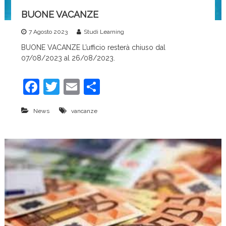
c
BUONE VACANZE
e
7 Agosto 2023
Studi Learning
BUONE VACANZE L’ufficio resterà chiuso dal
07/08/2023 al 26/08/2023.
F
T
E
C
a
w
m
o
News
vancanze
c
itt
ai
n
e
er
l
di
b
vi
o
di
o
k