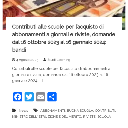
Contributi alle scuole per l’acquisto di
abbonamenti a giornali e riviste, domande
dal 16 ottobre 2023 al 16 gennaio 2024:
bandi
4 Agosto 2023
Studi Learning
Contributi alle scuole per l’acquisto di abbonamenti a
giornali e riviste, domande dal 16 ottobre 2023 al 16
gennaio 2024: […]
F
T
E
C
a
w
m
o
,
,
,
News
ABBONAMENTI
BUONA SCUOLA
CONTRIBUTI
c
itt
ai
n
,
,
MINISTRO DELL'ISTRUZIONE E DEL MERITO
RIVISTE
SCUOLA
e
er
l
di