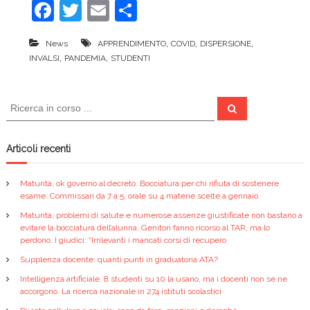
F
T
E
C
a
w
m
o
,
,
,
News
APPRENDIMENTO
COVID
DISPERSIONE
c
itt
ai
n
,
,
INVALSI
PANDEMIA
STUDENTI
e
er
l
di
b
vi
C
C
o
di
e
e
r
r
c
o
a
c
Articoli recenti
k
a
:
Maturità, ok governo al decreto. Bocciatura per chi rifiuta di sostenere
esame. Commissari da 7 a 5, orale su 4 materie scelte a gennaio.
Maturità, problemi di salute e numerose assenze giustificate non bastano a
evitare la bocciatura dell’alunna. Genitori fanno ricorso al TAR, ma lo
perdono. I giudici: “Irrilevanti i mancati corsi di recupero
Supplenza docente: quanti punti in graduatoria ATA?
Intelligenza artificiale, 8 studenti su 10 la usano, ma i docenti non se ne
accorgono. La ricerca nazionale in 274 istituti scolastici