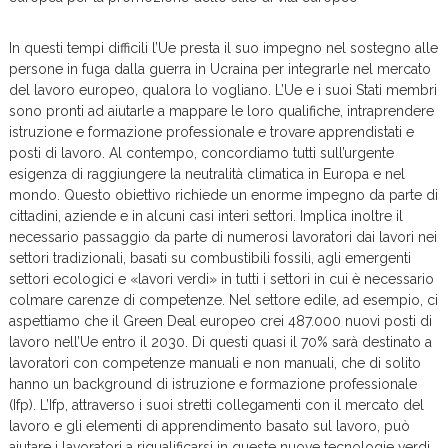
In questi tempi difficili l’Ue presta il suo impegno nel sostegno alle
persone in fuga dalla guerra in Ucraina per integrarle nel mercato
del lavoro europeo, qualora lo vogliano. L’Ue e i suoi Stati membri
sono pronti ad aiutarle a mappare le loro qualifiche, intraprendere
istruzione e formazione professionale e trovare apprendistati e
posti di lavoro. Al contempo, concordiamo tutti sull’urgente
esigenza di raggiungere la neutralità climatica in Europa e nel
mondo. Questo obiettivo richiede un enorme impegno da parte di
cittadini, aziende e in alcuni casi interi settori. Implica inoltre il
necessario passaggio da parte di numerosi lavoratori dai lavori nei
settori tradizionali, basati su combustibili fossili, agli emergenti
settori ecologici e «lavori verdi» in tutti i settori in cui è necessario
colmare carenze di competenze. Nel settore edile, ad esempio, ci
aspettiamo che il Green Deal europeo crei 487.000 nuovi posti di
lavoro nell’Ue entro il 2030. Di questi quasi il 70% sarà destinato a
lavoratori con competenze manuali e non manuali, che di solito
hanno un background di istruzione e formazione professionale
(Ifp). L’Ifp, attraverso i suoi stretti collegamenti con il mercato del
lavoro e gli elementi di apprendimento basato sul lavoro, può
aiutare i lavoratori a riqualificarsi in queste nuove tecnologie verdi