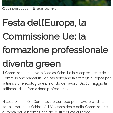
c
10 Maggio 2022
Studi Learning
e
Festa dell’Europa, la
Commissione Ue: la
formazione professionale
diventa green
Il Commissario al Lavoro Nicolas Schmit e la Vicepresidente della
Commissione Margaritis Schinas spiegano la strategia europea per
la transizione ecologica e il mondo del lavoro. Dal 16 maggio la
settimana dalla formazione professionale.
Nicolas Schmit è il Commissario europeo per il lavoro e i diritti
sociali. Margaritis Schinas è il Vicepresidente della Commissione
europea per la promozione dello stile di vita europeo