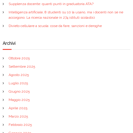
o
Supplenza docente: quanti punti in graduatoria ATA?
n
Intelligenza artificiale, 8 studenti su 10 la usano, ma i docenti non se ne
accorgono. La ricerca nazionale in 274 istituti scolastici
e
Divieto cellulare a scuola: cose da fare, sanzioni e deroghe
a
Archivi
r
Ottobre 2025
t
Settembre 2025
Agosto 2025
i
Luglio 2025
c
Giugno 2025
Maggio 2025
o
Aprile 2025
Marzo 2025
l
Febbraio 2025
Gennaio 2025