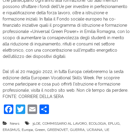
che partecipano ogni anno alla formazione. Gli Stati membri
possono sfruttare i fondi dell’Ue per investire in perfezionamento
e riqualificazione della forza lavoro, oltre a istruzione e
formazione iniziali. In Italia il Fondo sociale europeo ha co-
finanziato iniziative quali il programma di istruzione e formazione
professionale «Universal Green Power» in Emilia Romagna, con lo
scopo di aumentare la consapevolezza degli studenti in merito
alla riduzione di inquinamento, rifiuti e consumi nel settore
elettronico, con una concentrazione sull’impatto energetico
dell’utilizzo dei dispositivi digitali.
Dal 16 al 20 maggio 2022, in tutta Europa celebreremo la sesta
edizione della European Vocational Skills Week. Per scoprire
come partecipare e cosa può offrirti l’istruzione e formazione
professionale, visita il nostro sito web. Non c’è tempo da perdere.
FONTE: CORRIERE DELLA SERA
F
T
E
C
a
w
m
o
,
,
,
,
News
3LOE
COMMISSARIO AL LAVORO
ECOLOGIA
EPLUG
c
itt
ai
n
,
,
,
,
,
,
ERASMUS
Europa
Green
GREENOVET
GUERRA
UCRAINA
UE