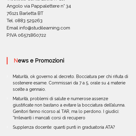
Angolo via Pappalettere n° 34
76121 Barletta BT
Tel. 0883 529263
Email
info@studilearning.com
P.IVA 06571860722
News e Promozioni
Maturità, ok governo al decreto. Bocciatura per chi rifiuta di
sostenere esame. Commissari da 7 a 5, orale su 4 materie
scelte a gennaio.
Maturità, problemi di salute e numerose assenze
giustificate non bastano a evitare la bocciatura dell’alunna.
Genitori fanno ricorso al TAR, ma lo perdono. I giudici:
“Irrilevanti i mancati corsi di recupero
Supplenza docente: quanti punti in graduatoria ATA?