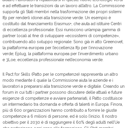
e ad effettuare le transizioni da un lavoro all’altro. La Commissione
supporta gli Stati membri nella trasformazione dei propri sistemi
Ifp per renderli idonei alla transizione verde. Un esempio è
costituito dal finanziamento Erasmus+, che aiuta ad istituire Centri
di eccellenza professionale. Essi riuniscono un’ampia gamma di
partner locali al fine di sviluppare «ecosistemi di competenze»,
contribuendo allo sviluppo regionale. Sono già in atto Greenovet,
la piattaforma europea per l’eccellenza Ifp per l’innovazione
verde; Eplug, la piattaforma europea per l’inverdimento urbano
e 3Loe, eccellenza professionale nell’economia verde.
Il Pact for Skills (Patto per le competenze) rappresenta un altro
modo mediante il quale la Commissione aiuta le aziende e i
lavoratori a prepararsi alla transizione verde e digitale. Creando un
forum in cui tutti i partner possono discutere delle attuali e future
esigenze di competenze e avviare partenariati, il Patto costituisce
un intermediario tra domanda e offerta di talenti in Europa. Finora,
più di 600 organizzazioni hanno contribuito a fornire le giuste
competenze a 6 milioni di persone, ed è solo l’inizio. Il nostro
obiettivo per il 2030 è di raggiungere il 60% degli adulti nell’Ue