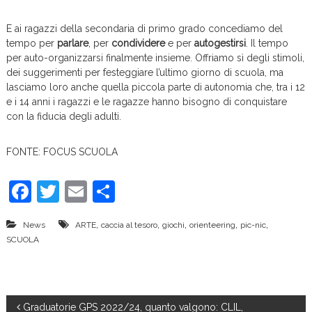
E ai ragazzi della secondaria di primo grado concediamo del
tempo per
parlare
, per
condividere
e per
autogestirsi
. Il tempo
per auto-organizzarsi finalmente insieme. Offriamo sì degli stimoli,
dei suggerimenti per festeggiare l’ultimo giorno di scuola, ma
lasciamo loro anche quella piccola parte di autonomia che, tra i 12
e i 14 anni i ragazzi e le ragazze hanno bisogno di conquistare
con la fiducia degli adulti.
FONTE: FOCUS SCUOLA
F
T
E
C
a
w
m
o
,
,
,
,
,
News
ARTE
caccia al tesoro
giochi
orienteering
pic-nic
c
itt
ai
n
SCUOLA
e
er
l
di
b
vi
o
di
N
Graduatorie GPS 2022/24, quanto valgono: CLIL,