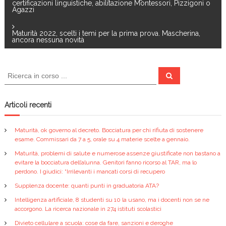
certificazioni linguistiche, abilitazione Montessori, Pizzigoni o
o
Agazzi
a
k
Maturità 2022, scelti i temi per la prima prova. Mascherina,
v
ancora nessuna novità
i
C
C
e
e
g
r
r
c
a
c
Articoli recenti
a
a
:
z
Maturità, ok governo al decreto. Bocciatura per chi rifiuta di sostenere
esame. Commissari da 7 a 5, orale su 4 materie scelte a gennaio.
i
Maturità, problemi di salute e numerose assenze giustificate non bastano a
evitare la bocciatura dell’alunna. Genitori fanno ricorso al TAR, ma lo
perdono. I giudici: “Irrilevanti i mancati corsi di recupero
o
Supplenza docente: quanti punti in graduatoria ATA?
n
Intelligenza artificiale, 8 studenti su 10 la usano, ma i docenti non se ne
accorgono. La ricerca nazionale in 274 istituti scolastici
e
Divieto cellulare a scuola: cose da fare, sanzioni e deroghe