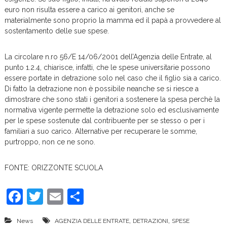
euro non risulta essere a carico ai genitori, anche se
materialmente sono proprio la mamma ed il papà a provvedere al
sostentamento delle sue spese.
La circolare n.ro 56/E 14/06/2001 dell’Agenzia delle Entrate, al
punto 1.2.4, chiarisce, infatti, che le spese universitarie possono
essere portate in detrazione solo nel caso che il figlio sia a carico.
Di fatto la detrazione non è possibile neanche se si riesce a
dimostrare che sono stati i genitori a sostenere la spesa perchè la
normativa vigente permette la detrazione solo ed esclusivamente
per le spese sostenute dal contribuente per se stesso o per i
familiari a suo carico. Alternative per recuperare le somme,
purtroppo, non ce ne sono.
FONTE: ORIZZONTE SCUOLA
F
T
E
C
a
w
m
o
,
,
News
AGENZIA DELLE ENTRATE
DETRAZIONI
SPESE