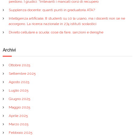
perdono. I giudici: “Irrilevanti i mancati corsi di recupero
o
Supplenza docente: quanti punti in graduatoria ATA?
n
Intelligenza artificiale, 8 studenti su 10 la usano, ma i docenti non se ne
accorgono. La ricerca nazionale in 274 istituti scolastici
e
Divieto cellulare a scuola: cose da fare, sanzioni e deroghe
a
Archivi
r
Ottobre 2025
t
Settembre 2025
Agosto 2025
i
Luglio 2025
c
Giugno 2025
Maggio 2025
o
Aprile 2025
Marzo 2025
l
Febbraio 2025