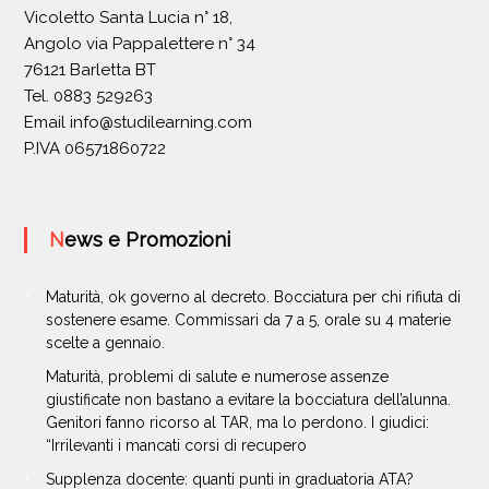
Vicoletto Santa Lucia n° 18,
Angolo via Pappalettere n° 34
76121 Barletta BT
Tel. 0883 529263
Email
info@studilearning.com
P.IVA 06571860722
News e Promozioni
Maturità, ok governo al decreto. Bocciatura per chi rifiuta di
sostenere esame. Commissari da 7 a 5, orale su 4 materie
scelte a gennaio.
Maturità, problemi di salute e numerose assenze
giustificate non bastano a evitare la bocciatura dell’alunna.
Genitori fanno ricorso al TAR, ma lo perdono. I giudici:
“Irrilevanti i mancati corsi di recupero
Supplenza docente: quanti punti in graduatoria ATA?