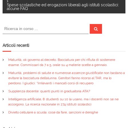
k
v
Spese scolastiche ed erogazioni liberali agli istituti scolastici:
alcune FAQ
i
C
C
g
e
e
r
r
c
a
a
c
Articoli recenti
a
z
:
Maturità, ok governo al decreto. Bocciatura per chi rifiuta di sostenere
esame. Commissari da 7 a 5, orale su 4 materie scelte a gennaio.
i
Maturità, problemi di salute e numerose assenze giustificate non bastano a
evitare la bocciatura dell’alunna. Genitori fanno ricorso al TAR, ma lo
o
perdono. I giudici: “Irrilevanti i mancati corsi di recupero
Supplenza docente: quanti punti in graduatoria ATA?
n
Intelligenza artificiale, 8 studenti su 10 la usano, ma i docenti non se ne
accorgono. La ricerca nazionale in 274 istituti scolastici
e
Divieto cellulare a scuola: cose da fare, sanzioni e deroghe
a