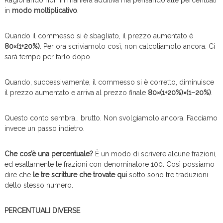
Ragionando non in maniera additiva ma pensando alle percentuali
in
modo moltiplicativo
.
Quando il commesso si è sbagliato, il prezzo aumentato è
80×(1+20%)
. Per ora scriviamolo così, non calcoliamolo ancora. Ci
sarà tempo per farlo dopo.
Quando, successivamente, il commesso si è corretto, diminuisce
il prezzo aumentato e arriva al prezzo finale
80×(1+20%)×(1–20%)
.
Questo conto sembra… brutto. Non svolgiamolo ancora. Facciamo
invece un passo indietro.
Che cos’è una percentuale?
È un modo di scrivere alcune frazioni,
ed esattamente le frazioni con denominatore 100. Così possiamo
dire che
le tre scritture che trovate qui
sotto sono tre traduzioni
dello stesso numero.
PERCENTUALI DIVERSE