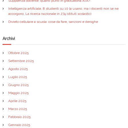
Supplenza docente: quanti punti in graduatoria ATA?
n
Intelligenza artificiale, 8 studenti su 10 la usano, ma i docenti non se ne
accorgono. La ricerca nazionale in 274 istituti scolastici
e
Divieto cellulare a scuola: cose da fare, sanzioni e deroghe
a
Archivi
r
Ottobre 2025
t
Settembre 2025
Agosto 2025
i
Luglio 2025
c
Giugno 2025
Maggio 2025
o
Aprile 2025
Marzo 2025
l
Febbraio 2025
i
Gennaio 2025