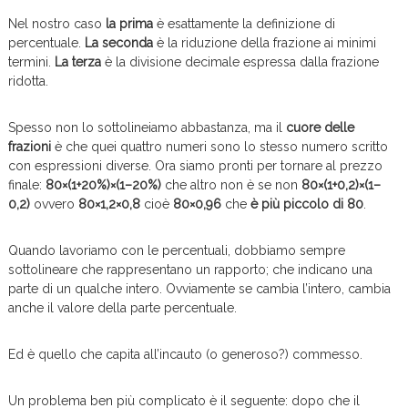
Nel nostro caso
la prima
è esattamente la definizione di
percentuale.
La seconda
è la riduzione della frazione ai minimi
termini.
La terza
è la divisione decimale espressa dalla frazione
ridotta.
Spesso non lo sottolineiamo abbastanza, ma il
cuore delle
frazioni
è che quei quattro numeri sono lo stesso numero scritto
con espressioni diverse. Ora siamo pronti per tornare al prezzo
finale:
80×(1+20%)×(1–20%)
che altro non è se non
80×(1+0,2)×(1–
0,2)
ovvero
80×1,2×0,8
cioè
80×0,96
che
è più piccolo di 80
.
Quando lavoriamo con le percentuali, dobbiamo sempre
sottolineare che rappresentano un rapporto; che indicano una
parte di un qualche intero. Ovviamente se cambia l’intero, cambia
anche il valore della parte percentuale.
Ed è quello che capita all’incauto (o generoso?) commesso.
Un problema ben più complicato è il seguente: dopo che il