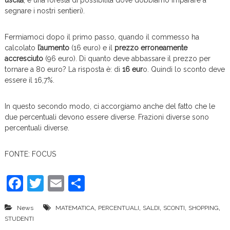
uscita
; è una foresta di possibilità dove dobbiamo imparare a
segnare i nostri sentieri).
Fermiamoci dopo il primo passo, quando il commesso ha
calcolato
l’aumento
(16 euro) e il
prezzo erroneamente
accresciuto
(96 euro). Di quanto deve abbassare il prezzo per
tornare a 80 euro? La risposta è: di
16 eur
o. Quindi lo sconto deve
essere il 16,7%.
In questo secondo modo, ci accorgiamo anche del fatto che le
due percentuali devono essere diverse. Frazioni diverse sono
percentuali diverse.
FONTE: FOCUS
F
T
E
C
a
w
m
o
,
,
,
,
,
News
MATEMATICA
PERCENTUALI
SALDI
SCONTI
SHOPPING
c
itt
ai
n
STUDENTI