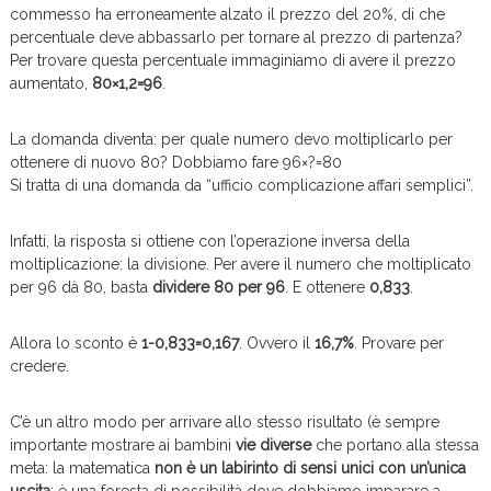
commesso ha erroneamente alzato il prezzo del 20%, di che
percentuale deve abbassarlo per tornare al prezzo di partenza?
Per trovare questa percentuale immaginiamo di avere il prezzo
aumentato,
80×1,2=96
.
La domanda diventa: per quale numero devo moltiplicarlo per
ottenere di nuovo 80? Dobbiamo fare 96×?=80
Si tratta di una domanda da “ufficio complicazione affari semplici”.
Infatti, la risposta si ottiene con l’operazione inversa della
moltiplicazione: la divisione. Per avere il numero che moltiplicato
per 96 dà 80, basta
dividere 80 per 96
. E ottenere
0,833
.
Allora lo sconto è
1-0,833=0,167
. Ovvero il
16,7%
. Provare per
credere.
C’è un altro modo per arrivare allo stesso risultato (è sempre
importante mostrare ai bambini
vie diverse
che portano alla stessa
meta: la matematica
non è un labirinto di sensi unici con un’unica