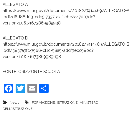
ALLEGATO A:
https://www.miur.gov.it/documents/20182/7414469/ALLEGATO+A
.pdf/d6d88d03-cde5-7337-afaf-ebc2a47007dc?
version=1.0&t=1673869989938
ALLEGATO B:
https://www.miur.gov.it/documents/20182/7414469/ALLEGATO+B
.pdf/3837a9fc-7966-cf1c-98a9-addf9ecc980d?
version=1.0&t=1673869989698
FONTE: ORIZZONTE SCUOLA
F
T
E
C
a
w
m
o
,
,
News
FORMAZIONE
ISTRUZIONE
MINISTERO
c
itt
ai
n
DELL'ISTRUZIONE
e
er
l
di
b
vi