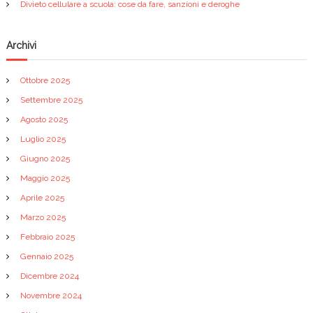
Divieto cellulare a scuola: cose da fare, sanzioni e deroghe
e
a
Archivi
r
Ottobre 2025
Settembre 2025
t
Agosto 2025
i
Luglio 2025
Giugno 2025
c
Maggio 2025
Aprile 2025
o
Marzo 2025
l
Febbraio 2025
Gennaio 2025
i
Dicembre 2024
Novembre 2024