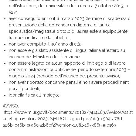
dell’istruzione, dell’università e della ricerca 7 ottobre 2013, n.
5274.
aver conseguito entro il 6 marzo 2023 (termine di scadenza di
presentazione della domanda) un diploma di laurea
specialistica/magistrale o titolo di laurea estera equipollente
tra quelli indicati nella Tabella 1;
non aver compiuto il 30° anno di età;
non essere già stato assistente di lingua italiana all’estero su
incarico del Ministero dell’Istruzione;
non essere legato da alcun rapporto di impiego o di lavoro
con amministrazioni pubbliche nel periodo settembre 2023 –
maggio 2024 (periodo dell’incarico del presente avviso);
non aver riportato condanne penali e non avere procedimenti
penali pendenti;
idoneità fisica all’impiego;
AVVISO:
https://www.miur.gov.it/documents/20182/7414469/Avviso+Assist
enti+lingua+italiana2023-24+PROT-signed.pdf/ab31c504-a76d-
a26b-c46b-e5a6e52b60f2?version=1.0&t=1673869990163