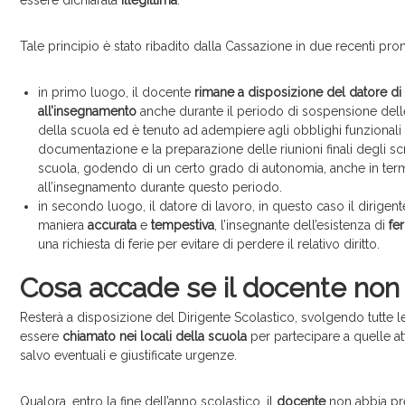
Tale principio è stato ribadito dalla Cassazione in due recenti pron
in primo luogo, il docente
rimane a disposizione del datore di
all’insegnamento
anche durante il periodo di sospensione delle 
della scuola ed è tenuto ad adempiere agli obblighi funzionali 
documentazione e la preparazione delle riunioni finali degli scru
scuola, godendo di un certo grado di autonomia, anche in termin
all’insegnamento durante questo periodo.
in secondo luogo, il datore di lavoro, in questo caso il dirigen
maniera
accurata
e
tempestiva
, l’insegnante dell’esistenza di
fe
una richiesta di ferie per evitare di perdere il relativo diritto.
Cosa accade se il docente non p
Resterà a disposizione del Dirigente Scolastico, svolgendo tutte 
essere
chiamato nei locali della scuola
per partecipare a quelle att
salvo eventuali e giustificate urgenze.
Qualora, entro la fine dell’anno scolastico, il
docente
non abbia pre