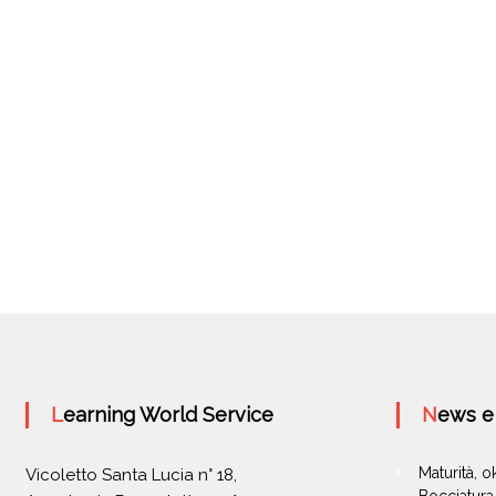
i
g
a
z
i
o
n
e
a
Learning World Service
News 
r
Maturità, 
Vicoletto Santa Lucia n° 18,