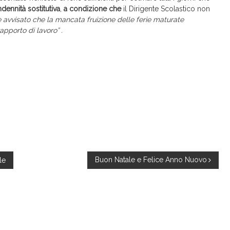
indennità sostitutiva
,
a condizione che
il Dirigente Scolastico non
e avvisato che la mancata fruizione delle ferie maturate
pporto di lavoro” .
Buon Natale e Felice Anno Nuovo
le