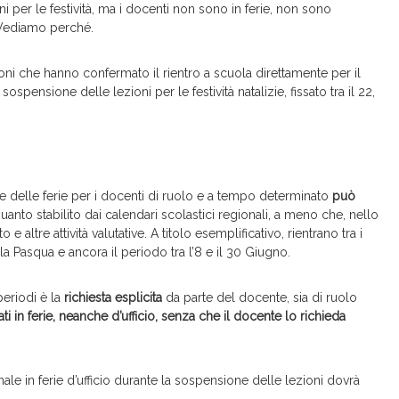
oni per le festività, ma i docenti non sono in ferie, non sono
. Vediamo perché.
ni che hanno confermato il rientro a scuola direttamente per il
ospensione delle lezioni per le festività natalizie, fissato tra il 22,
ne delle ferie per i docenti di ruolo e a tempo determinato
può
quanto stabilito dai calendari scolastici regionali, a meno che, nello
e altre attività valutative. A titolo esemplificativo, rientrano tra i
la Pasqua e ancora il periodo tra l’8 e il 30 Giugno.
periodi è la
richiesta esplicita
da parte del docente, sia di ruolo
i in ferie, neanche d’ufficio, senza che il docente lo richieda
e in ferie d’ufficio durante la sospensione delle lezioni dovrà