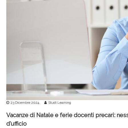
r
v
i
c
e
23 Dicembre 2024
Studi Learning
Vacanze di Natale e ferie docenti precari: n
d’ufficio