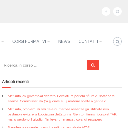
f
i
a
n
c
s
e
t
CORSI FORMATIVI
NEWS
CONTATTI
b
a
o
g
C
o
r
C
e
e
k
a
r
r
c
a
m
c
Articoli recenti
a
:
Maturità, ok governo al decreto. Bocciatura per chi rifiuta di sostenere
esame. Commissari da 7 a 5, orale su 4 materie scelte a gennaio.
Maturità, problemi di salute e numerose assenze giustificate non
bastano a evitare la bocciatura dell’alunna. Genitori fanno ricorso al TAR,
ma lo perdono. I giudici: “Irrilevanti i mancati corsi di recupero
Supplenza docente: quanti punti in graduatoria ATA?