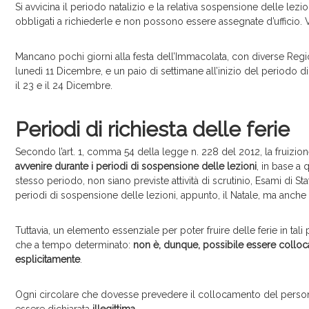
Si avvicina il periodo natalizio e la relativa sospensione delle lezi
obbligati a richiederle e non possono essere assegnate d’ufficio
Mancano pochi giorni alla festa dell’Immacolata, con diverse Regio
lunedì 11 Dicembre, e un paio di settimane all’inizio del periodo di s
il 23 e il 24 Dicembre.
Periodi di richiesta delle ferie
Secondo l’art. 1, comma 54 della legge n. 228 del 2012, la fruizio
avvenire durante i periodi di sospensione delle lezioni
, in base a 
stesso periodo, non siano previste attività di scrutinio, Esami di Stato 
periodi di sospensione delle lezioni, appunto, il Natale, ma anche 
Tuttavia, un elemento essenziale per poter fruire delle ferie in tali 
che a tempo determinato:
non è, dunque, possibile essere collocat
esplicitamente
.
Ogni circolare che dovesse prevedere il collocamento del personal
essere dichiarata
illegittima
.