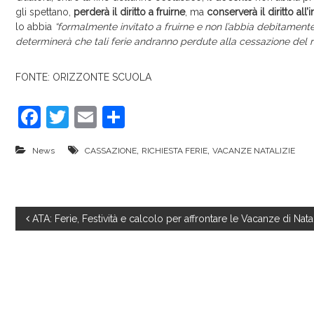
gli spettano,
perderà il diritto a fruirne
, ma
conserverà il diritto all’
lo abbia
“formalmente invitato a fruirne e non l’abbia debitament
determinerà che tali ferie andranno perdute alla cessazione del ra
FONTE: ORIZZONTE SCUOLA
F
T
E
C
a
w
m
o
,
,
News
CASSAZIONE
RICHIESTA FERIE
VACANZE NATALIZIE
c
itt
ai
n
e
er
l
di
b
vi
N
ATA: Ferie, Festività e calcolo per affrontare le Vacanze di Nata
o
di
o
a
k
v