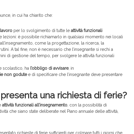
unce, in cui ha chiarito che:
 lavoro
per lo svolgimento di tutte le
attività funzionali
lezioni: è possibile richiamarlo in qualsiasi momento nei locali
all’insegnamento, come la progettazione, la ricerca, la
tini. A tal fine, non è necessario che l’insegnante si rechi a
i di gestione del tempo, per svolgere le attività funzionali
te scolastico, ha
l’obbligo di avvisare
, in
rie non godute
e di specificare che l’insegnante deve presentare
resenta una richiesta di ferie?
le
attività funzionali all’insegnamento
, con la possibilità di
ività che siano state deliberate nel Piano annuale delle attività,
sentato richieste di ferie sufficienti per colmare tutti i giorni che