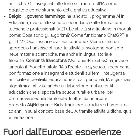
artistiche. Gli insegnanti riflettono sul ruolo dell’IA come
oggetto e come strumento della pratica educativa.
Belgio:
Il
governo fiammingo
ha lanciato il programma AI in
Education, rivolto alle scuole secondarie e alle formazioni
tecniche e professionali (VET). Le attività si articolano in moduli
come: Cosa sono gli algoritmi? Come funzionano ChatGPT e
gli LLM? Quali rischi e bias nascondono? Viene usato un
approccio transdisciplinare: le attività si svolgono non solo
nelle materie scientifiche, ma anche in lingua, storia e
filosofia.
Comunità francofona
(Wallonie-Bruxelles) ha, invece,
lanciato il Progetto pilota “IA à l’école” in 15 scuole secondarie,
con formazione a insegnanti e studenti sui temi: intelligenza
artificiale e creatività; educazione ai dati personali; IA e giustizia
algoritmica. Attivato anche un laboratorio mobile di AI
education che si sposta tra scuole rurali e urbane, per
promuovere equità territoriale. Inoltre, da ricordare il
progetto
AI4Belgium – Kids Track
, per introdurre i bambini dai
10 anni in su ai concetti base dell’IA, tramite attività ludiche, quiz
e narrazione.
Fuori dall’Europa: esperienze