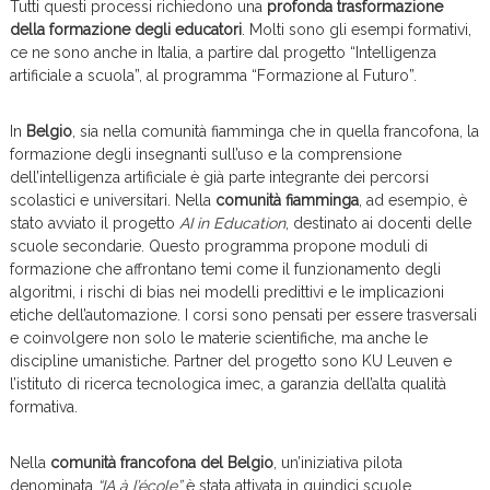
Tutti questi processi richiedono una
profonda trasformazione
della formazione degli educatori
. Molti sono gli esempi formativi,
ce ne sono anche in Italia, a partire dal progetto “Intelligenza
artificiale a scuola”, al programma “Formazione al Futuro”.
In
Belgio
, sia nella comunità fiamminga che in quella francofona, la
formazione degli insegnanti sull’uso e la comprensione
dell’intelligenza artificiale è già parte integrante dei percorsi
scolastici e universitari. Nella
comunità fiamminga
, ad esempio, è
stato avviato il progetto
AI in Education
, destinato ai docenti delle
scuole secondarie. Questo programma propone moduli di
formazione che affrontano temi come il funzionamento degli
algoritmi, i rischi di bias nei modelli predittivi e le implicazioni
etiche dell’automazione. I corsi sono pensati per essere trasversali
e coinvolgere non solo le materie scientifiche, ma anche le
discipline umanistiche. Partner del progetto sono KU Leuven e
l’istituto di ricerca tecnologica imec, a garanzia dell’alta qualità
formativa.
Nella
comunità francofona del Belgio
, un’iniziativa pilota
denominata
“IA à l’école”
è stata attivata in quindici scuole