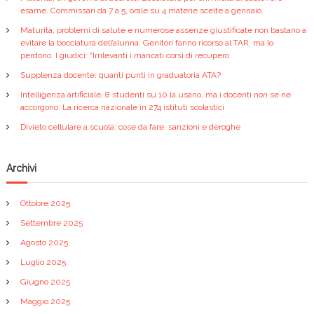
esame. Commissari da 7 a 5, orale su 4 materie scelte a gennaio.
i
Maturità, problemi di salute e numerose assenze giustificate non bastano a
evitare la bocciatura dell’alunna. Genitori fanno ricorso al TAR, ma lo
o
perdono. I giudici: “Irrilevanti i mancati corsi di recupero
Supplenza docente: quanti punti in graduatoria ATA?
n
Intelligenza artificiale, 8 studenti su 10 la usano, ma i docenti non se ne
accorgono. La ricerca nazionale in 274 istituti scolastici
e
Divieto cellulare a scuola: cose da fare, sanzioni e deroghe
a
Archivi
r
Ottobre 2025
t
Settembre 2025
i
Agosto 2025
Luglio 2025
c
Giugno 2025
Maggio 2025
o