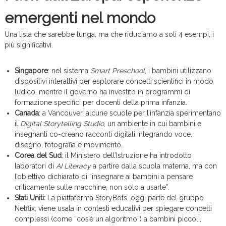
emergenti nel mondo
Una lista che sarebbe lunga, ma che riduciamo a soli 4 esempi, i
più significativi.
Singapore
: nel sistema
Smart Preschool
, i bambini utilizzano
dispositivi interattivi per esplorare concetti scientifici in modo
ludico, mentre il governo ha investito in programmi di
formazione specifici per docenti della prima infanzia.
Canada
: a Vancouver, alcune scuole per l’infanzia sperimentano
il
Digital Storytelling Studio
, un ambiente in cui bambini e
insegnanti co-creano racconti digitali integrando voce,
disegno, fotografia e movimento.
Corea del Sud
: il Ministero dell’Istruzione ha introdotto
laboratori di
AI Literacy
a partire dalla scuola materna, ma con
l’obiettivo dichiarato di “insegnare ai bambini a pensare
criticamente sulle macchine, non solo a usarle”.
Stati Uniti:
La piattaforma StoryBots, oggi parte del gruppo
Netflix, viene usata in contesti educativi per spiegare concetti
complessi (come “cos’è un algoritmo”) a bambini piccoli,