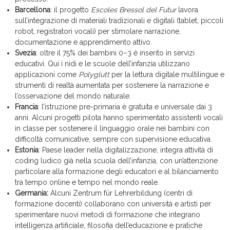
Barcellona
: il progetto
Escoles Bressol del Futur
lavora
sull’integrazione di materiali tradizionali e digitali (tablet, piccoli
robot, registratori vocali) per stimolare narrazione,
documentazione e apprendimento attivo.
Svezia
: oltre il 75% dei bambini 0–3 è inserito in servizi
educativi. Qui i nidi e le scuole dell’infanzia utilizzano
applicazioni come
Polyglutt
per la lettura digitale multilingue e
strumenti di realtà aumentata per sostenere la narrazione e
l’osservazione del mondo naturale.
Francia
: l’istruzione pre-primaria è gratuita e universale dai 3
anni. Alcuni progetti pilota hanno sperimentato assistenti vocali
in classe per sostenere il linguaggio orale nei bambini con
difficoltà comunicative, sempre con supervisione educativa.
Estonia
: Paese leader nella digitalizzazione, integra attività di
coding ludico già nella scuola dell’infanzia, con un’attenzione
particolare alla formazione degli educatori e al bilanciamento
tra tempo online e tempo nel mondo reale.
Germania:
Alcuni Zentrum für Lehrerbildung (centri di
formazione docenti) collaborano con università e artisti per
sperimentare nuovi metodi di formazione che integrano
intelligenza artificiale, filosofia dell’educazione e pratiche