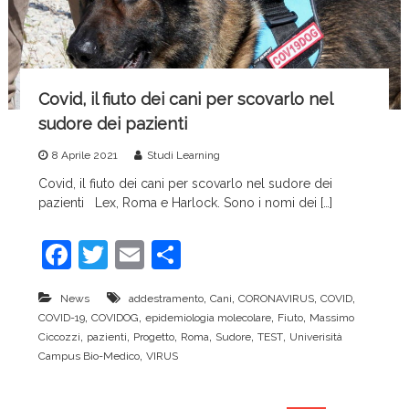
Covid, il fiuto dei cani per scovarlo nel
sudore dei pazienti
8 Aprile 2021
Studi Learning
Covid, il fiuto dei cani per scovarlo nel sudore dei
pazienti Lex, Roma e Harlock. Sono i nomi dei […]
F
T
E
C
a
w
m
o
,
,
,
,
News
addestramento
Cani
CORONAVIRUS
COVID
c
itt
ai
n
,
,
,
,
COVID-19
COVIDOG
epidemiologia molecolare
Fiuto
Massimo
e
er
l
di
,
,
,
,
,
,
Ciccozzi
pazienti
Progetto
Roma
Sudore
TEST
Univerisità
,
Campus Bio-Medico
VIRUS
b
vi
o
di