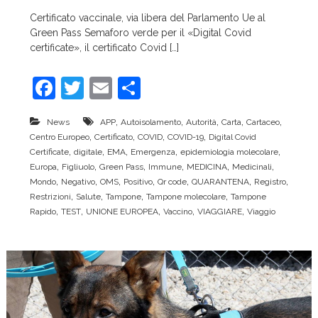
c
Certificato vaccinale, via libera del Parlamento Ue al
e
Green Pass Semaforo verde per il «Digital Covid
certificate», il certificato Covid […]
F
T
E
C
a
w
m
o
,
,
,
,
,
News
APP
Autoisolamento
Autorità
Carta
Cartaceo
c
itt
ai
n
,
,
,
,
Centro Europeo
Certificato
COVID
COVID-19
Digital Covid
e
er
l
di
,
,
,
,
,
Certificate
digitale
EMA
Emergenza
epidemiologia molecolare
,
,
,
,
,
,
Europa
Figliuolo
Green Pass
Immune
MEDICINA
Medicinali
b
vi
,
,
,
,
,
,
,
Mondo
Negativo
OMS
Positivo
Qr code
QUARANTENA
Registro
o
di
,
,
,
,
Restrizioni
Salute
Tampone
Tampone molecolare
Tampone
,
,
,
,
,
Rapido
TEST
UNIONE EUROPEA
Vaccino
VIAGGIARE
Viaggio
o
k