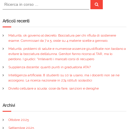
C
o
C
e
e
r
k
r
c
a
c
Articoli recenti
a
:
Maturità, ok governo al decreto. Bocciatura per chi rifiuta di sostenere
esame. Commissari da 7 a 5, orale su 4 materie scelte a gennaio.
Maturità, problemi di salute e numerose assenze giustificate non bastano a
evitare la bocciatura dell’alunna. Genitori fanno ricorso al TAR, ma lo
perdono. I giudici: “Irrilevanti i mancati corsi di recupero
Supplenza docente: quanti punti in graduatoria ATA?
Intelligenza artificiale, 8 studenti su 10 la usano, ma i docenti non se ne
accorgono. La ricerca nazionale in 274 istituti scolastici
Divieto cellulare a scuola: cose da fare, sanzioni e deroghe
Archivi
Ottobre 2025
Settembre 2025