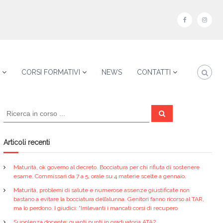
f
i
a
n
c
s
e
t
CORSI FORMATIVI
NEWS
CONTATTI
b
a
o
g
C
o
r
C
e
e
k
a
r
r
c
a
m
c
Articoli recenti
a
:
Maturità, ok governo al decreto. Bocciatura per chi rifiuta di sostenere
esame. Commissari da 7 a 5, orale su 4 materie scelte a gennaio.
Maturità, problemi di salute e numerose assenze giustificate non
bastano a evitare la bocciatura dell’alunna. Genitori fanno ricorso al TAR,
ma lo perdono. I giudici: “Irrilevanti i mancati corsi di recupero
Supplenza docente: quanti punti in graduatoria ATA?