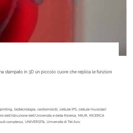
a stampato in 3D un piccolo cuore che replica le funzioni
,
,
,
,
printing
biotecnologia
cardiomiociti
cellule iPS
cellule muscolari
,
,
ro dell'Istruzione dell'Università e della Ricerca
MIUR
RICERCA
,
,
suti complessi
UNIVERSITà
Università di Tel Aviv