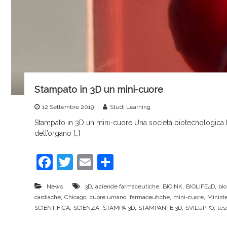
r
v
i
c
e
Stampato in 3D un mini-cuore
12 Settembre 2019
Studi Learning
Stampato in 3D un mini-cuore Una società biotecnologica h
dell’organo […]
F
T
E
C
a
w
m
o
,
,
,
,
News
3D
aziende farmaceutiche
BIOINK
BIOLIFE4D
bio
c
itt
ai
n
,
,
,
,
,
cardiache
Chicago
cuore umano
farmaceutiche
mini-cuore
Ministe
e
er
l
di
,
,
,
,
,
SCIENTIFICA
SCIENZA
STAMPA 3D
STAMPANTE 3D
SVILUPPO
tes
b
vi