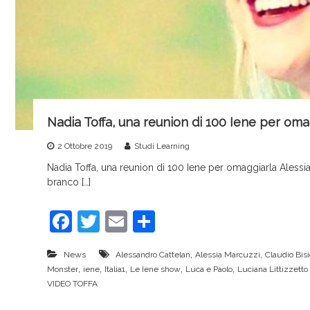
r
v
i
c
e
Nadia Toffa, una reunion di 100 Iene per oma
2 Ottobre 2019
Studi Learning
Nadia Toffa, una reunion di 100 Iene per omaggiarla Alessi
branco […]
F
T
E
C
a
w
m
o
,
,
News
Alessandro Cattelan
Alessia Marcuzzi
Claudio Bisi
c
itt
ai
n
,
,
,
,
,
Monster
iene
Italia1
Le Iene show
Luca e Paolo
Luciana Littizzett
e
er
l
di
VIDEO TOFFA
b
vi