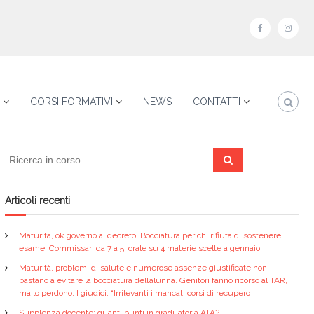
f
i
a
n
c
s
e
t
CORSI FORMATIVI
NEWS
CONTATTI
b
a
o
g
C
o
r
C
e
e
k
a
r
r
c
a
m
c
Articoli recenti
a
:
Maturità, ok governo al decreto. Bocciatura per chi rifiuta di sostenere
esame. Commissari da 7 a 5, orale su 4 materie scelte a gennaio.
Maturità, problemi di salute e numerose assenze giustificate non
bastano a evitare la bocciatura dell’alunna. Genitori fanno ricorso al TAR,
ma lo perdono. I giudici: “Irrilevanti i mancati corsi di recupero
Supplenza docente: quanti punti in graduatoria ATA?