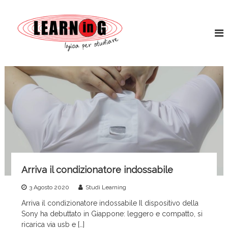
S
L
a
L
o
l
e
g
t
a
i
a
r
c
a
a
n
l
p
i
c
e
n
r
o
s
g
n
t
t
W
u
e
o
d
n
i
r
u
a
l
r
t
d
e
o
Arriva il condizionatore indossabile
S
e
3 Agosto 2020
Studi Learning
r
Arriva il condizionatore indossabile Il dispositivo della
v
Sony ha debuttato in Giappone: leggero e compatto, si
i
ricarica via usb e […]