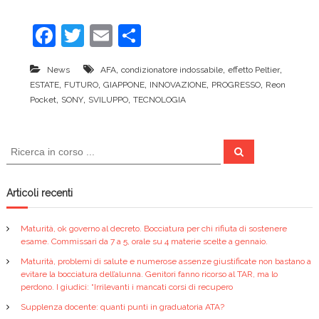
c
e
F
T
E
C
a
w
m
o
,
,
,
News
AFA
condizionatore indossabile
effetto Peltier
c
itt
ai
n
,
,
,
,
,
ESTATE
FUTURO
GIAPPONE
INNOVAZIONE
PROGRESSO
Reon
e
er
l
di
,
,
,
Pocket
SONY
SVILUPPO
TECNOLOGIA
b
vi
o
di
C
C
e
e
o
r
r
c
k
a
c
Articoli recenti
a
:
Maturità, ok governo al decreto. Bocciatura per chi rifiuta di sostenere
esame. Commissari da 7 a 5, orale su 4 materie scelte a gennaio.
Maturità, problemi di salute e numerose assenze giustificate non bastano a
evitare la bocciatura dell’alunna. Genitori fanno ricorso al TAR, ma lo
perdono. I giudici: “Irrilevanti i mancati corsi di recupero
Supplenza docente: quanti punti in graduatoria ATA?