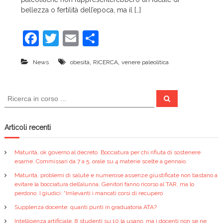
c
bellezza o fertilità dell’epoca, ma il […]
e
F
T
E
C
a
w
m
o
,
,
News
obesità
RICERCA
venere paleolitica
c
itt
ai
n
e
er
l
di
C
b
vi
C
e
e
r
o
di
r
c
a
c
Articoli recenti
o
a
k
:
Maturità, ok governo al decreto. Bocciatura per chi rifiuta di sostenere
esame. Commissari da 7 a 5, orale su 4 materie scelte a gennaio.
Maturità, problemi di salute e numerose assenze giustificate non bastano a
evitare la bocciatura dell’alunna. Genitori fanno ricorso al TAR, ma lo
perdono. I giudici: “Irrilevanti i mancati corsi di recupero
Supplenza docente: quanti punti in graduatoria ATA?
Intelligenza artificiale, 8 studenti su 10 la usano, ma i docenti non se ne