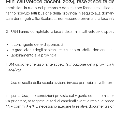
r
Mini call veloce docenti 2024, fase 2: scelta d
v
Immissioni in ruolo del personale docente per l’anno scolastico 20
i
hanno ricevuto l’attribuzione della provincia in seguito alla doma
c
cura dei singoli Uffici Scolastici, non essendo prevista una fase inf
e
Gli USR hanno completato la fase 1 della mini call veloce, dispo
il contingente delle disponibilità
le graduatorie degli aspiranti che hanno prodotto domanda tra i
l’abbinamento alla provincia
Il DM dispone che l’aspirante accetti l’attribuzione della provinci
2024/25).
La fase di scelta della scuola avviene invece perlopiù a livello prov
In questa fase, alle condizioni previste dal vigente contratto nazio
via prioritaria, assegnate le sedi ai candidati aventi diritto alle pr
33 – commi 5 e 7. E’ necessario allegare la relativa documentazio