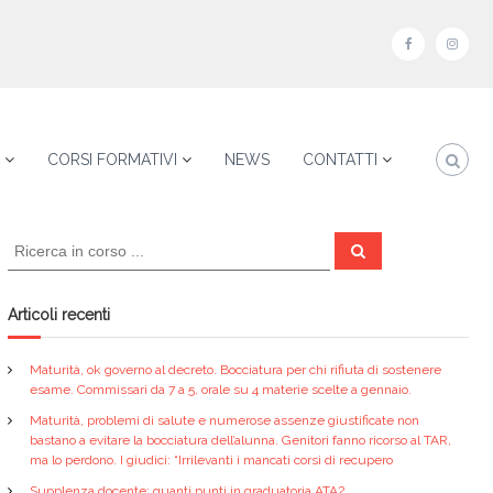
f
i
a
n
c
s
e
t
CORSI FORMATIVI
NEWS
CONTATTI
b
a
o
g
C
o
r
C
e
e
k
a
r
r
c
a
m
c
Articoli recenti
a
:
Maturità, ok governo al decreto. Bocciatura per chi rifiuta di sostenere
esame. Commissari da 7 a 5, orale su 4 materie scelte a gennaio.
Maturità, problemi di salute e numerose assenze giustificate non
bastano a evitare la bocciatura dell’alunna. Genitori fanno ricorso al TAR,
ma lo perdono. I giudici: “Irrilevanti i mancati corsi di recupero
Supplenza docente: quanti punti in graduatoria ATA?