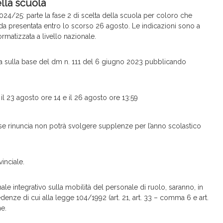
ella scuola
24/25: parte la fase 2 di scelta della scuola per coloro che
nda presentata entro lo scorso 26 agosto. Le indicazioni sono a
ormatizzata a livello nazionale.
sta sulla base del dm n. 111 del 6 giugno 2023 pubblicando
l 23 agosto ore 14 e il 26 agosto ore 13:59
a (se rinuncia non potrà svolgere supplenze per l’anno scolastico
inciale.
nale integrativo sulla mobilità del personale di ruolo, saranno, in
ecedenze di cui alla legge 104/1992 (art. 21, art. 33 – comma 6 e art.
ne.