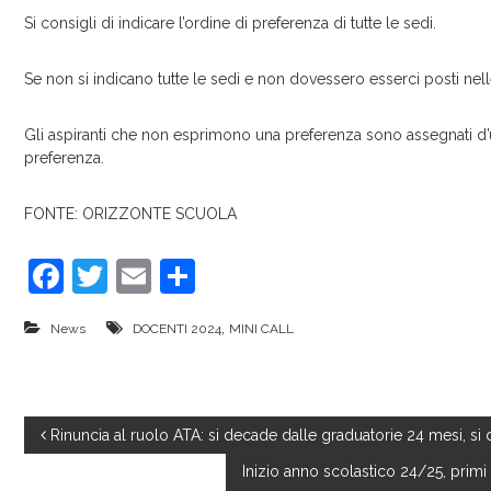
Si consigli di indicare l’ordine di preferenza di tutte le sedi.
Se non si indicano tutte le sedi e non dovessero esserci posti nelle 
Gli aspiranti che non esprimono una preferenza sono assegnati d’u
preferenza.
FONTE: ORIZZONTE SCUOLA
F
T
E
C
a
w
m
o
,
News
DOCENTI 2024
MINI CALL
c
itt
ai
n
e
er
l
di
b
vi
N
Rinuncia al ruolo ATA: si decade dalle graduatorie 24 mesi, si 
o
di
Inizio anno scolastico 24/25, primi 
o
a