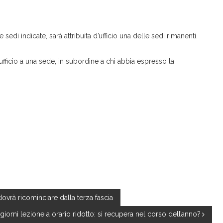
sedi indicate, sarà attribuita d’ufficio una delle sedi rimanenti.
fficio a una sede, in subordine a chi abbia espresso la
dovrà ricominciare dalla terza fascia
giorni lezione a orario ridotto: si recupera nel corso dell’anno?