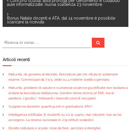
N
Concorsi scuola, altra proroga per censimento e collaudo
o
di
aule informatizzate: nuova scadenza 23 novembre.
o
a
Bonus Natale docenti e ATA, dal 14 novembre è possibile
k
scaricare la ricevuta
v
i
C
C
e
e
r
g
r
c
a
c
Articoli recenti
a
a
:
Maturità, ok governo al decreto. Bocciatura per chi rifiuta di sostenere
z
esame. Commissari da 7 a 5, orale su 4 materie scelte a gennaio.
Maturità, problemi di salute e numerose assenze giustificate non bastano a
i
evitare la bocciatura dell’alunna. Genitori fanno ricorso al TAR, ma lo
perdono. I giudici: “Irrilevanti i mancati corsi di recupero
o
Supplenza docente: quanti punti in graduatoria ATA?
Intelligenza artificiale, 8 studenti su 10 la usano, ma i docenti non se ne
n
accorgono. La ricerca nazionale in 274 istituti scolastici
Divieto cellulare a scuola: cose da fare, sanzioni e deroghe