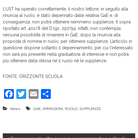
L’UST ha operato correttamente: il nostro lettore, in seguito alla
rinuncia al ruolo, è stato depennato dalle relativa GaE e, di
conseguenza, non potrà ottenere nemmeno supplenze. Il sopra
riportato art. 401/8 del D.lgs. 297/94, infatti, non contempla
nessuna possibilità di rimanere in GaE ,dopo la rinuncia alla
proposta di nomina in ruolo, per ottenere supplenze. L’articolo in
questione dispone soltanto il depennamento, per cui l’interessato
non sarà più presente nella graduatoria di interesse e non potrà
più ottenere dalla stessa né il ruolo né le supplenze.
FONTE: ORIZZONTE SCUOLA
F
T
E
C
a
w
m
o
,
,
,
News
GAE
IMMISSIONI
RUOLO
SUPPLENZE
c
itt
ai
n
e
er
l
di
b
vi