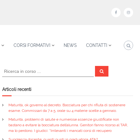
f
i
a
n
c
s
e
t
CORSI FORMATIVI
NEWS
CONTATTI
b
a
o
g
C
o
r
C
e
e
k
a
r
r
c
a
m
c
Articoli recenti
a
:
Maturità, ok governo al decreto. Bocciatura per chi rifiuta di sostenere
esame. Commissari da 7 a 5, orale su 4 materie scelte a gennaio.
Maturità, problemi di salute e numerose assenze giustificate non
bastano a evitare la bocciatura dell’alunna. Genitori fanno ricorso al TAR,
ma lo perdono. I giudici: “Irrilevanti i mancati corsi di recupero
Supplenza docente: quanti punti in graduatoria ATA?