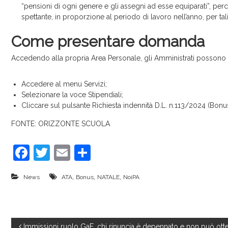
“pensioni di ogni genere e gli assegni ad esse equiparati”, perc
spettante, in proporzione al periodo di lavoro nell’anno, per tali
Come presentare domanda
Accedendo alla propria Area Personale, gli Amministrati possono 
Accedere al menu Servizi;
Selezionare la voce Stipendiali;
Cliccare sul pulsante Richiesta indennità D.L. n.113/2024 (Bonus
FONTE: ORIZZONTE SCUOLA
F
T
E
C
a
w
m
o
,
,
,
News
ATA
Bonus
NATALE
NoiPA
c
itt
ai
n
e
er
l
di
b
vi
Immissioni ruolo GaE, chi rinuncia è depennato e non può 