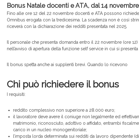
r
Bonus Natale docenti e ATA, dal 14 novembre è
v
Fino alle ore 12 del 22 novembre docenti e ATA possono richiedere 
i
Omnibus erogata con la tredicesima. La scadenza non è così strin
c
riceverà con la dichiarazione dei redditi presentata nel 2025.
e
Il personale che presenta domanda entro il 22 novembre (ore 12)
nell’avviso di apertura della funzione self service in cui si presenta 
Il bonus spetta anche ai supplenti brevi. Quando lo ricevono
Chi può richiedere il bonus
I requisiti:
reddito complessivo non superiore a 28.000 euro;
il lavoratore deve avere il coniuge non legalmente ed effettiva
matrimonio, riconosciuto, adottivo o affidato, entrambi fiscalm
carico in un nucleo monogenitoriale;
l’imposta lorda determinata sui redditi da lavoro dipendente (di