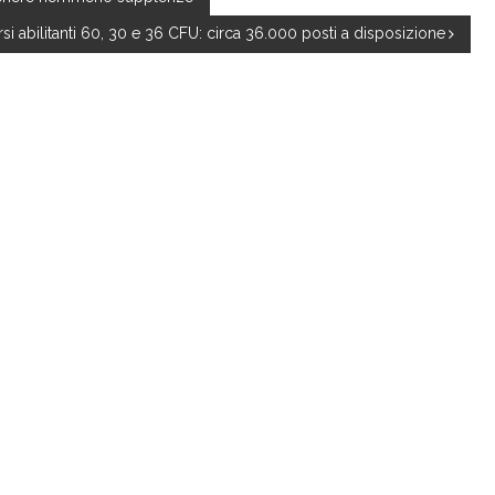
si abilitanti 60, 30 e 36 CFU: circa 36.000 posti a disposizione