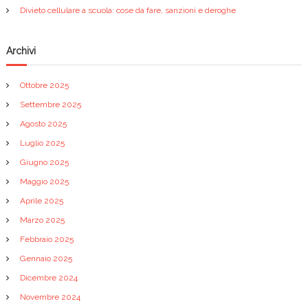
e
Divieto cellulare a scuola: cose da fare, sanzioni e deroghe
a
Archivi
r
Ottobre 2025
t
Settembre 2025
Agosto 2025
i
Luglio 2025
c
Giugno 2025
Maggio 2025
o
Aprile 2025
Marzo 2025
l
Febbraio 2025
i
Gennaio 2025
Dicembre 2024
Novembre 2024