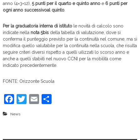
anno (4×3=12),
5 punti per il quarto e quinto anno
e
6 punti per
ogni anno successivoal quinto
.
Per la graduatoria interna di istituto
le novità di calcolo sono
indicate nella
nota 5bis
della tabella di valutazione, dove si
conferma il punteggio previsto per la continuità nel comune, ma si
modifica quello valutabile per la continuità nella scuola, che risulta
seguire criteri diversi rispetto a quelli uilizzati lo scorso anno e
anche a quelli stabiiti nel nuovo CCNI per la mobilità come
indicato precedentemente.
FONTE: Orizzonte Scuola
F
T
E
C
a
w
m
o
News
c
itt
ai
n
e
er
l
di
b
vi