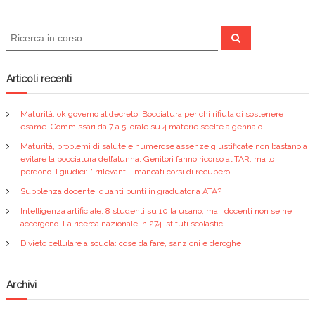
i
C
C
e
e
g
r
r
c
a
c
Articoli recenti
a
a
:
z
Maturità, ok governo al decreto. Bocciatura per chi rifiuta di sostenere
esame. Commissari da 7 a 5, orale su 4 materie scelte a gennaio.
i
Maturità, problemi di salute e numerose assenze giustificate non bastano a
evitare la bocciatura dell’alunna. Genitori fanno ricorso al TAR, ma lo
perdono. I giudici: “Irrilevanti i mancati corsi di recupero
o
Supplenza docente: quanti punti in graduatoria ATA?
n
Intelligenza artificiale, 8 studenti su 10 la usano, ma i docenti non se ne
accorgono. La ricerca nazionale in 274 istituti scolastici
e
Divieto cellulare a scuola: cose da fare, sanzioni e deroghe
a
Archivi
r