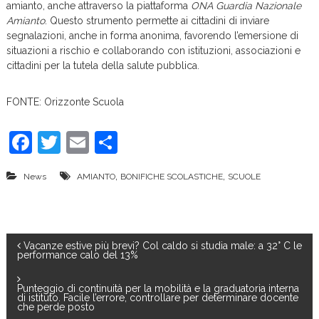
amianto, anche attraverso la piattaforma
ONA Guardia Nazionale
Amianto
. Questo strumento permette ai cittadini di inviare
segnalazioni, anche in forma anonima, favorendo l’emersione di
situazioni a rischio e collaborando con istituzioni, associazioni e
cittadini per la tutela della salute pubblica.
FONTE: Orizzonte Scuola
F
T
E
C
a
w
m
o
,
,
News
AMIANTO
BONIFICHE SCOLASTICHE
SCUOLE
c
itt
ai
n
e
er
l
di
b
vi
N
Vacanze estive più brevi? Col caldo si studia male: a 32° C le
o
di
performance calo del 13%
o
a
Punteggio di continuità per la mobilità e la graduatoria interna
k
di istituto. Facile l’errore, controllare per determinare docente
v
che perde posto