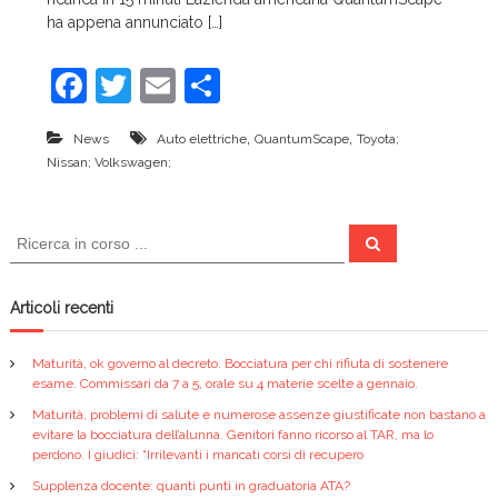
c
ha appena annunciato […]
e
F
T
E
C
a
w
m
o
,
,
News
Auto elettriche
QuantumScape
Toyota;
c
itt
ai
n
Nissan; Volkswagen;
e
er
l
di
b
vi
C
C
o
di
e
e
r
r
c
o
a
c
Articoli recenti
k
a
:
Maturità, ok governo al decreto. Bocciatura per chi rifiuta di sostenere
esame. Commissari da 7 a 5, orale su 4 materie scelte a gennaio.
Maturità, problemi di salute e numerose assenze giustificate non bastano a
evitare la bocciatura dell’alunna. Genitori fanno ricorso al TAR, ma lo
perdono. I giudici: “Irrilevanti i mancati corsi di recupero
Supplenza docente: quanti punti in graduatoria ATA?