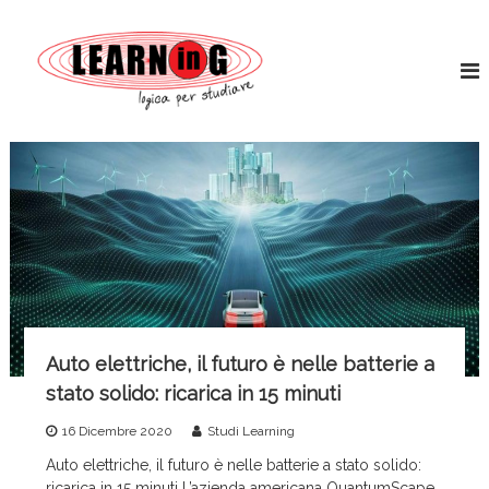
S
L
a
L
o
l
e
g
t
a
i
a
r
c
a
a
n
l
p
i
c
e
n
r
o
s
g
n
t
t
W
u
e
o
d
n
i
r
u
a
l
r
t
d
e
o
Auto elettriche, il futuro è nelle batterie a
S
stato solido: ricarica in 15 minuti
e
r
16 Dicembre 2020
Studi Learning
v
Auto elettriche, il futuro è nelle batterie a stato solido:
i
ricarica in 15 minuti L’azienda americana QuantumScape