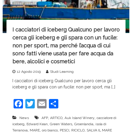
c
e
I cacciatori di iceberg Qualcuno per lavoro
cerca gli iceberg e gli spara con un fucile:
non per sport, ma perché l’acqua di cui
sono fatti viene usata per fare acqua da
bere, alcolici e cosmetici
12 Agosto 2019
Studi Learning
I cacciatori di iceberg Qualcuno per lavoro cerca gli
iceberg e gli spara con un fucile: non per sport, ma […]
F
T
E
C
a
w
m
o
,
,
,
News
AFP
ARTICO
Auk Island Winery
cacciatore di
c
itt
ai
n
,
,
,
,
iceberg
Edward Kean
Green Waters
Groenlandia
isola di
e
er
l
di
,
,
,
,
,
Terranova
MARE
oro bianco
PESCI
RICICLO
SALVA IL MARE