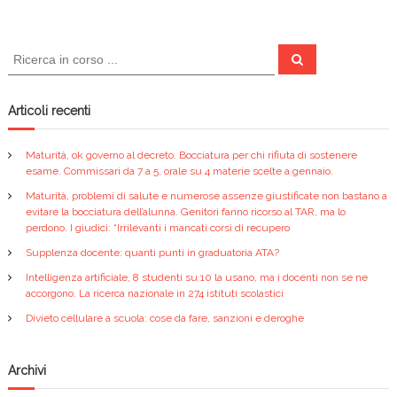
b
vi
o
di
C
C
e
e
o
r
r
c
k
a
c
Articoli recenti
a
:
Maturità, ok governo al decreto. Bocciatura per chi rifiuta di sostenere
esame. Commissari da 7 a 5, orale su 4 materie scelte a gennaio.
Maturità, problemi di salute e numerose assenze giustificate non bastano a
evitare la bocciatura dell’alunna. Genitori fanno ricorso al TAR, ma lo
perdono. I giudici: “Irrilevanti i mancati corsi di recupero
Supplenza docente: quanti punti in graduatoria ATA?
Intelligenza artificiale, 8 studenti su 10 la usano, ma i docenti non se ne
accorgono. La ricerca nazionale in 274 istituti scolastici
Divieto cellulare a scuola: cose da fare, sanzioni e deroghe
Archivi