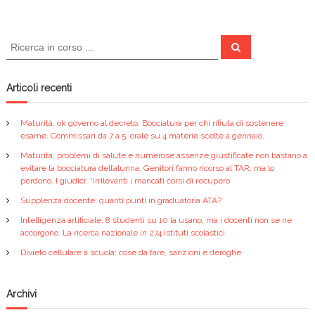
b
vi
o
di
C
C
e
e
o
r
r
c
k
a
c
Articoli recenti
a
:
Maturità, ok governo al decreto. Bocciatura per chi rifiuta di sostenere
esame. Commissari da 7 a 5, orale su 4 materie scelte a gennaio.
Maturità, problemi di salute e numerose assenze giustificate non bastano a
evitare la bocciatura dell’alunna. Genitori fanno ricorso al TAR, ma lo
perdono. I giudici: “Irrilevanti i mancati corsi di recupero
Supplenza docente: quanti punti in graduatoria ATA?
Intelligenza artificiale, 8 studenti su 10 la usano, ma i docenti non se ne
accorgono. La ricerca nazionale in 274 istituti scolastici
Divieto cellulare a scuola: cose da fare, sanzioni e deroghe
Archivi