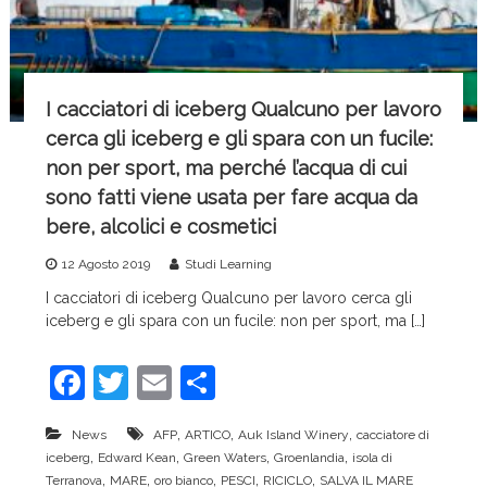
c
e
I cacciatori di iceberg Qualcuno per lavoro
cerca gli iceberg e gli spara con un fucile:
non per sport, ma perché l’acqua di cui
sono fatti viene usata per fare acqua da
bere, alcolici e cosmetici
12 Agosto 2019
Studi Learning
I cacciatori di iceberg Qualcuno per lavoro cerca gli
iceberg e gli spara con un fucile: non per sport, ma […]
F
T
E
C
a
w
m
o
,
,
,
News
AFP
ARTICO
Auk Island Winery
cacciatore di
c
itt
ai
n
,
,
,
,
iceberg
Edward Kean
Green Waters
Groenlandia
isola di
e
er
l
di
,
,
,
,
,
Terranova
MARE
oro bianco
PESCI
RICICLO
SALVA IL MARE