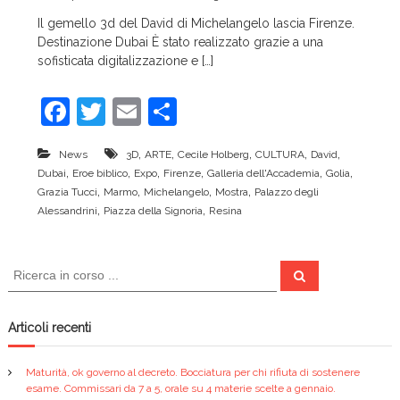
c
Il gemello 3d del David di Michelangelo lascia Firenze.
e
Destinazione Dubai È stato realizzato grazie a una
sofisticata digitalizzazione e […]
F
T
E
C
a
w
m
o
,
,
,
,
,
News
3D
ARTE
Cecile Holberg
CULTURA
David
c
itt
ai
n
,
,
,
,
,
,
Dubai
Eroe biblico
Expo
Firenze
Galleria dell'Accademia
Golia
e
er
l
di
,
,
,
,
Grazia Tucci
Marmo
Michelangelo
Mostra
Palazzo degli
,
,
Alessandrini
Piazza della Signoria
Resina
b
vi
o
di
C
o
C
e
e
r
k
r
c
a
c
Articoli recenti
a
:
Maturità, ok governo al decreto. Bocciatura per chi rifiuta di sostenere
esame. Commissari da 7 a 5, orale su 4 materie scelte a gennaio.