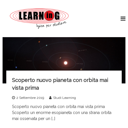
S
L
a
L
o
l
e
g
t
a
i
a
r
c
a
a
n
l
p
i
c
e
n
r
o
s
g
n
t
t
W
u
e
o
d
n
i
r
Scoperto nuovo pianeta con orbita mai
u
a
l
r
t
vista prima
d
e
o
S
2 Settembre 2019
Studi Learning
e
Scoperto nuovo pianeta con orbita mai vista prima
r
Scoperto un enorme esopianeta con una strana orbita
v
mai osservata per un […]
i