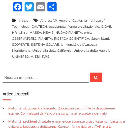
c
F
T
E
C
e
a
w
m
o
,
News
Andrew W. Howard
California Institute of
c
itt
ai
n
,
,
,
,
,
Technology
CALTECH
esopianeta
fionda gravitazionale
GIOVE
e
er
l
di
,
,
,
,
,
HR 5183 b
MASSA
NEWS
NUOVO PIANETA
orbita
,
,
,
,
OSSERVATORIO
PIANETA
RICERCA SCIENTIFICA
Sarah Blunt
b
vi
,
,
SCOPERTE
SISTEMA SOLARE
Università dell’Australia
o
di
,
,
,
Meridionale
Università della California
Università delle Hawaii
,
UNIVERSO
WEBNEWS
o
k
C
C
e
e
r
r
c
a
c
Articoli recenti
a
:
Maturità, ok governo al decreto. Bocciatura per chi rifiuta di sostenere
esame. Commissari da 7 a 5, orale su 4 materie scelte a gennaio.
Maturità, problemi di salute e numerose assenze giustificate non bastano a
evitare la bocciatura dell’alunna. Genitori fanno ricorso al TAR, ma lo