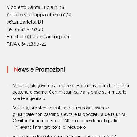
Vicoletto Santa Lucia n° 18,
Angolo via Pappalettere n° 34
76121 Barletta BT
Tel. 0883 529263
Email
info@studilearning.com
P.IVA 06571860722
News e Promozioni
Maturità, ok governo al decreto. Bocciatura per chi rifiuta di
sostenere esame. Commissari da 7 a 5, orale su 4 materie
scelte a gennaio.
Maturità, problemi di salute e numerose assenze
giustificate non bastano a evitare la bocciatura dell’alunna.
Genitori fanno ricorso al TAR, ma lo perdono. I giudici:
“Irrilevanti i mancati corsi di recupero
Supplenza docente: quanti punti in graduatoria ATA?