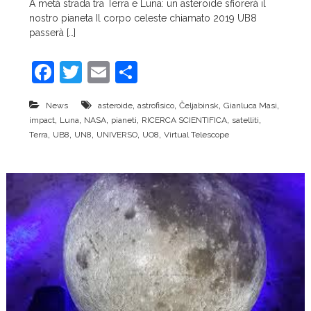
A metà strada tra Terra e Luna: un asteroide sfiorerà il
c
nostro pianeta Il corpo celeste chiamato 2019 UB8
e
passerà […]
F
T
E
C
a
w
m
o
,
,
,
,
News
asteroide
astrofisico
Čeljabinsk
Gianluca Masi
c
itt
ai
n
,
,
,
,
,
,
impact
Luna
NASA
pianeti
RICERCA SCIENTIFICA
satelliti
e
er
l
di
,
,
,
,
,
Terra
UB8
UN8
UNIVERSO
UO8
Virtual Telescope
b
vi
o
di
o
k