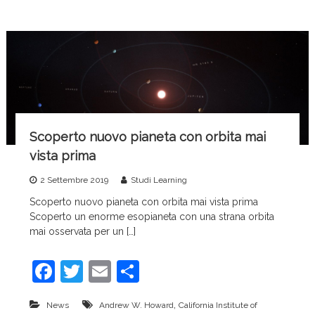
o
di
o
k
Scoperto nuovo pianeta con orbita mai
vista prima
2 Settembre 2019
Studi Learning
Scoperto nuovo pianeta con orbita mai vista prima
Scoperto un enorme esopianeta con una strana orbita
mai osservata per un […]
F
T
E
C
a
w
m
o
,
News
Andrew W. Howard
California Institute of