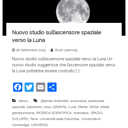
k
Nuovo studio sull’ascensore spaziale
verso la Luna
18 Settembre 2019
Studi Learning
Nuovo studio sull’ascensore spaziale verso la Luna Un
nuovo studio suggerisce che l’ascensore spaziale verso
la Luna potrebbe essere costruito […]
F
T
E
C
a
w
m
o
,
,
News
365mila chilometri
ascensore
ascensore
c
itt
ai
n
,
,
,
,
,
,
,
spaziale
astronomi
cavo
GRAVITà
Luna
Marte
NASA
orbita
e
er
l
di
,
,
,
,
geostazionaria
RICERCA SCIENTIFICA
ricercatori
SPAZIO
,
,
,
SVILUPPO
Terra
Università dalla Columbia
Università di
b
vi
,
Cambridge
UNIVERSO