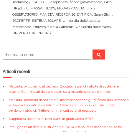
c
itt
ai
n
,
,
,
,
,
Technology
CALTECH
esopianeta
fionda gravitazionale
GIOVE
e
er
l
di
,
,
,
,
,
HR 5183 b
MASSA
NEWS
NUOVO PIANETA
orbita
,
,
,
,
OSSERVATORIO
PIANETA
RICERCA SCIENTIFICA
Sarah Blunt
b
vi
,
,
SCOPERTE
SISTEMA SOLARE
Università dell’Australia
o
di
,
,
,
Meridionale
Università della California
Università delle Hawaii
,
UNIVERSO
WEBNEWS
o
k
C
C
e
e
r
r
c
a
c
Articoli recenti
a
:
Maturità, ok governo al decreto. Bocciatura per chi rifiuta di sostenere
esame. Commissari da 7 a 5, orale su 4 materie scelte a gennaio.
Maturità, problemi di salute e numerose assenze giustificate non bastano a
evitare la bocciatura dell’alunna. Genitori fanno ricorso al TAR, ma lo
perdono. I giudici: “Irrilevanti i mancati corsi di recupero
Supplenza docente: quanti punti in graduatoria ATA?
Intelligenza artificiale, 8 studenti su 10 la usano, ma i docenti non se ne