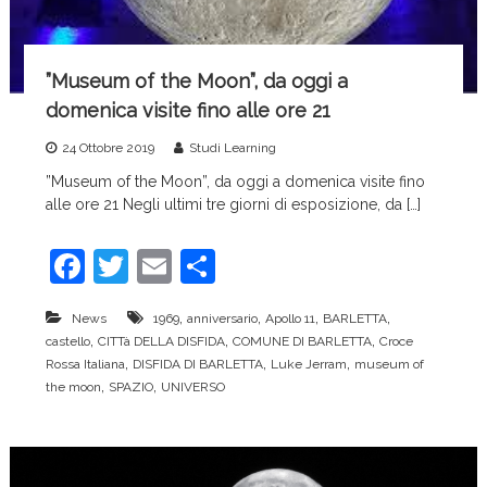
”Museum of the Moon”, da oggi a
domenica visite fino alle ore 21
24 Ottobre 2019
Studi Learning
”Museum of the Moon”, da oggi a domenica visite fino
alle ore 21 Negli ultimi tre giorni di esposizione, da […]
F
T
E
C
a
w
m
o
,
,
,
,
News
1969
anniversario
Apollo 11
BARLETTA
c
itt
ai
n
,
,
,
castello
CITTà DELLA DISFIDA
COMUNE DI BARLETTA
Croce
e
er
l
di
,
,
,
Rossa Italiana
DISFIDA DI BARLETTA
Luke Jerram
museum of
,
,
the moon
SPAZIO
UNIVERSO
b
vi
o
di
o