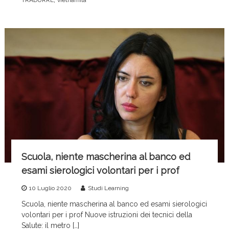
TRADURRE
vietnamita
b
vi
o
di
o
k
Scuola, niente mascherina al banco ed
esami sierologici volontari per i prof
10 Luglio 2020
Studi Learning
Scuola, niente mascherina al banco ed esami sierologici
volontari per i prof Nuove istruzioni dei tecnici della
Salute: il metro […]