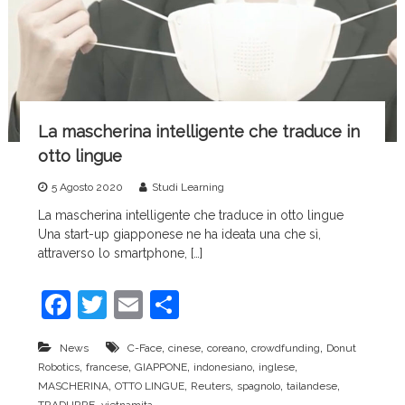
La mascherina intelligente che traduce in
otto lingue
5 Agosto 2020
Studi Learning
La mascherina intelligente che traduce in otto lingue
Una start-up giapponese ne ha ideata una che sì,
attraverso lo smartphone, […]
F
T
E
C
a
w
m
o
,
,
,
,
News
C-Face
cinese
coreano
crowdfunding
Donut
c
itt
ai
n
,
,
,
,
,
Robotics
francese
GIAPPONE
indonesiano
inglese
e
er
l
di
,
,
,
,
,
MASCHERINA
OTTO LINGUE
Reuters
spagnolo
tailandese
,