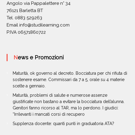
Angolo via Pappalettere n° 34
76121 Barletta BT
Tel. 0883 529263
Email
info@studilearning.com
P.IVA 06571860722
News e Promozioni
Maturità, ok governo al decreto. Bocciatura per chi rifiuta di
sostenere esame. Commissari da 7 a 5, orale su 4 materie
scelte a gennaio.
Maturità, problemi di salute e numerose assenze
giustificate non bastano a evitare la bocciatura dell’alunna.
Genitori fanno ricorso al TAR, ma lo perdono. I giudici:
“Irrilevanti i mancati corsi di recupero
Supplenza docente: quanti punti in graduatoria ATA?