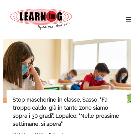
S
L
a
L
o
l
e
g
t
a
i
a
r
c
a
a
n
l
p
i
c
e
n
r
o
s
g
n
t
t
W
u
e
o
d
n
i
r
u
a
l
r
t
d
e
o
Stop mascherine in classe. Sasso, “Fa
S
troppo caldo, già in tante zone siamo
e
sopra i 30 gradi”. Lopalco: “Nelle prossime
r
settimane, si spera”
v
i