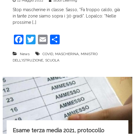
12 Maggio 2022
Studi Learning
c
Stop mascherine in classe. Sasso, “Fa troppo caldo, già
e
in tante zone siamo sopra i 30 gradi”. Lopalco: “Nelle
prossime […]
F
T
E
C
a
w
m
o
,
,
News
COVID
MASCHERINA
MINISTRO
c
itt
ai
n
,
DELL'ISTRUZIONE
SCUOLA
e
er
l
di
b
vi
o
di
o
k
Esame terza media 2021, protocollo