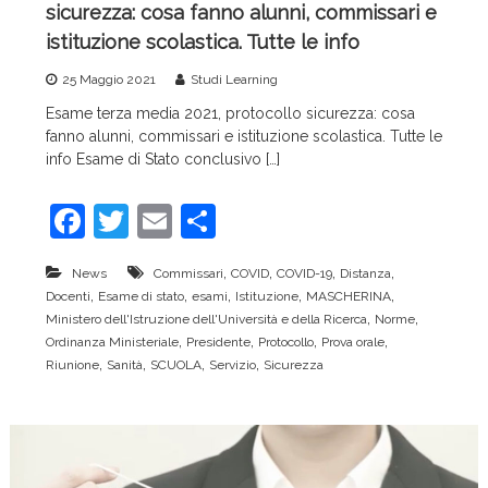
sicurezza: cosa fanno alunni, commissari e
istituzione scolastica. Tutte le info
25 Maggio 2021
Studi Learning
Esame terza media 2021, protocollo sicurezza: cosa
fanno alunni, commissari e istituzione scolastica. Tutte le
info Esame di Stato conclusivo […]
F
T
E
C
a
w
m
o
,
,
,
,
News
Commissari
COVID
COVID-19
Distanza
c
itt
ai
n
,
,
,
,
,
Docenti
Esame di stato
esami
Istituzione
MASCHERINA
e
er
l
di
,
,
Ministero dell'Istruzione dell'Università e della Ricerca
Norme
,
,
,
,
Ordinanza Ministeriale
Presidente
Protocollo
Prova orale
b
vi
,
,
,
,
Riunione
Sanità
SCUOLA
Servizio
Sicurezza
o
di
o
k