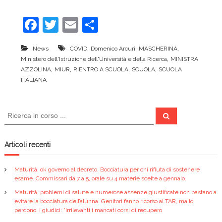
F
T
E
C
a
w
m
o
,
,
,
News
COVID
Domenico Arcuri
MASCHERINA
c
itt
ai
n
,
Ministero dell'Istruzione dell'Università e della Ricerca
MINISTRA
e
er
l
di
,
,
,
,
AZZOLINA
MIUR
RIENTRO A SCUOLA
SCUOLA
SCUOLA
ITALIANA
b
vi
o
di
C
o
C
e
e
r
k
r
c
a
c
Articoli recenti
a
:
Maturità, ok governo al decreto. Bocciatura per chi rifiuta di sostenere
esame. Commissari da 7 a 5, orale su 4 materie scelte a gennaio.
Maturità, problemi di salute e numerose assenze giustificate non bastano a
evitare la bocciatura dell’alunna. Genitori fanno ricorso al TAR, ma lo
perdono. I giudici: “Irrilevanti i mancati corsi di recupero