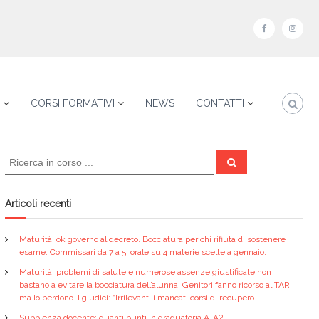
f
i
a
n
c
s
e
t
CORSI FORMATIVI
NEWS
CONTATTI
b
a
o
g
C
o
r
C
e
e
k
a
r
r
c
a
m
c
Articoli recenti
a
:
Maturità, ok governo al decreto. Bocciatura per chi rifiuta di sostenere
esame. Commissari da 7 a 5, orale su 4 materie scelte a gennaio.
Maturità, problemi di salute e numerose assenze giustificate non
bastano a evitare la bocciatura dell’alunna. Genitori fanno ricorso al TAR,
ma lo perdono. I giudici: “Irrilevanti i mancati corsi di recupero
Supplenza docente: quanti punti in graduatoria ATA?