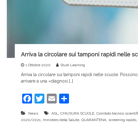
r
v
i
c
e
Arriva la circolare sui tamponi rapidi nelle 
1 Ottobre 2020
Studi Learning
Arriva la circolare sui tamponi rapidi nelle scuole. Possono 
arrivare a una «diagnosi […]
F
T
E
C
a
w
m
o
,
,
News
ASL
CHIUSURA SCUOLE
Comitato tecnico scientif
c
itt
ai
n
,
,
,
2020/2021
ministero della Salute
QUARANTENA
screening rapido
e
er
l
di
b
vi