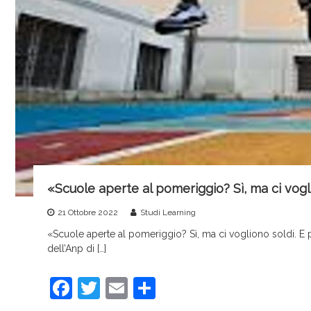
«Scuole aperte al pomeriggio? Sì, ma ci vogl
21 Ottobre 2022
Studi Learning
«Scuole aperte al pomeriggio? Sì, ma ci vogliono soldi. E
dell’Anp di […]
F
T
E
C
a
w
m
o