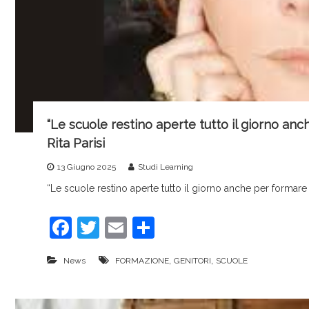
“Le scuole restino aperte tutto il giorno anch
Rita Parisi
13 Giugno 2025
Studi Learning
“Le scuole restino aperte tutto il giorno anche per formare i 
F
T
E
C
a
w
m
o
,
,
News
FORMAZIONE
GENITORI
SCUOLE
c
itt
ai
n
e
er
l
di