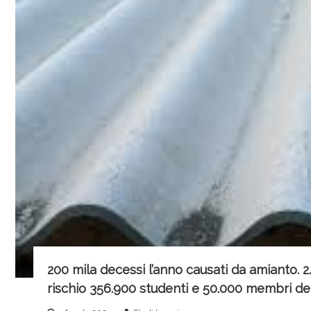
r
v
i
c
e
200 mila decessi l’anno causati da amianto. 2
rischio 356.900 studenti e 50.000 membri de