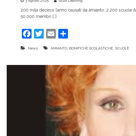
3 Agosto 2025
Studi Learning
200 mila decessi l’anno causati da amianto. 2.200 scuole it
50.000 membri […]
F
T
E
C
a
w
m
o
,
,
News
AMIANTO
BONIFICHE SCOLASTICHE
SCUOLE
c
itt
ai
n
e
er
l
di
b
vi
o
di
o
k