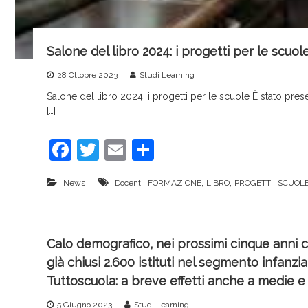
Salone del libro 2024: i progetti per le scuol
28 Ottobre 2023
Studi Learning
Salone del libro 2024: i progetti per le scuole È stato pre
[…]
F
T
E
C
a
w
m
o
,
,
,
,
News
Docenti
FORMAZIONE
LIBRO
PROGETTI
SCUOL
c
itt
ai
n
e
er
l
di
b
vi
Calo demografico, nei prossimi cinque anni c
o
di
già chiusi 2.600 istituti nel segmento infanzi
o
Tuttoscuola: a breve effetti anche a medie e 
k
5 Giugno 2023
Studi Learning