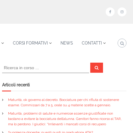
f
i
a
n
c
s
e
t
CORSI FORMATIVI
NEWS
CONTATTI
b
a
o
g
C
o
r
C
e
e
k
a
r
r
c
a
m
c
Articoli recenti
a
:
Maturità, ok governo al decreto. Bocciatura per chi rifiuta di sostenere
esame. Commissari da 7 a 5, orale su 4 materie scelte a gennaio.
Maturità, problemi di salute e numerose assenze giustificate non
bastano a evitare la bocciatura dell’alunna. Genitori fanno ricorso al TAR,
ma lo perdono. I giudici: “Irrilevanti i mancati corsi di recupero
Supplenza docente: quanti punti in graduatoria ATA?