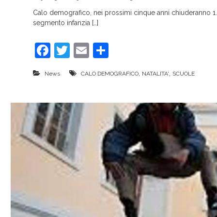
Calo demografico, nei prossimi cinque anni chiuderanno 1.20
segmento infanzia […]
F
T
E
C
a
w
m
o
,
,
News
CALO DEMOGRAFICO
NATALITA'
SCUOLE
c
itt
ai
n
e
er
l
di
b
vi
o
di
o
k