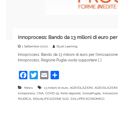
r
v
i
c
e
Innoprocess: Bando da 13 milioni di euro per
1 Settembre 2020
Studi Learning
Innoprocess: Bando da 13 milioni di euro per l’innovazione 
Innoprocess, Regione Puglia vuole supportare […]
F
T
E
C
a
w
m
o
,
,
News
13 milioni di euro
AGEVOLAZIONI
AGEVOLAZIONI 
c
itt
ai
n
,
,
,
,
,
Innoprocess
CNA
COVID-19
fondi regionali
InnovaPuglia
Innovazione
e
er
l
di
,
,
RICERCA
RIQUALIFICAZIONE SUD
SVILUPPO ECONOMICO
b
vi
o
di