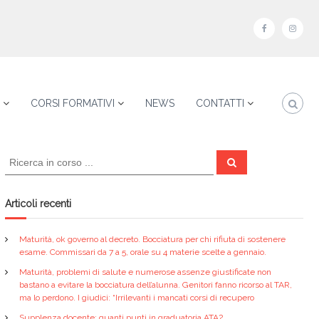
f
i
a
n
c
s
e
t
CORSI FORMATIVI
NEWS
CONTATTI
b
a
o
g
C
o
r
C
e
e
k
a
r
r
c
a
m
c
Articoli recenti
a
:
Maturità, ok governo al decreto. Bocciatura per chi rifiuta di sostenere
esame. Commissari da 7 a 5, orale su 4 materie scelte a gennaio.
Maturità, problemi di salute e numerose assenze giustificate non
bastano a evitare la bocciatura dell’alunna. Genitori fanno ricorso al TAR,
ma lo perdono. I giudici: “Irrilevanti i mancati corsi di recupero
Supplenza docente: quanti punti in graduatoria ATA?