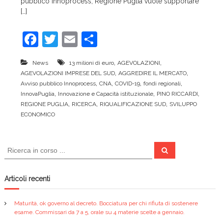
pubblico Innoprocess, Regione Puglia vuole supportare
c
[…]
e
F
T
E
C
a
w
m
o
,
,
News
13 milioni di euro
AGEVOLAZIONI
c
itt
ai
n
,
,
AGEVOLAZIONI IMPRESE DEL SUD
AGGREDIRE IL MERCATO
e
er
l
di
,
,
,
,
Avviso pubblico Innoprocess
CNA
COVID-19
fondi regionali
,
,
,
InnovaPuglia
Innovazione e Capacità istituzionale
PINO RICCARDI
b
vi
,
,
,
REGIONE PUGLIA
RICERCA
RIQUALIFICAZIONE SUD
SVILUPPO
o
di
ECONOMICO
o
k
C
C
e
e
r
r
c
a
c
Articoli recenti
a
:
Maturità, ok governo al decreto. Bocciatura per chi rifiuta di sostenere
esame. Commissari da 7 a 5, orale su 4 materie scelte a gennaio.