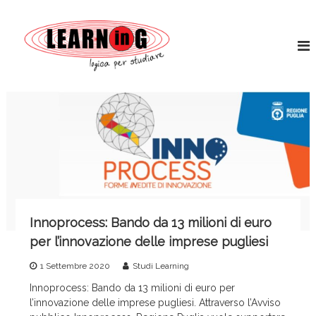
S
L
a
L
o
l
e
g
t
a
i
a
r
c
a
a
n
l
p
i
c
e
n
r
o
s
g
n
t
t
W
u
e
o
d
n
i
r
u
a
l
r
t
Innoprocess: Bando da 13 milioni di euro
d
e
o
per l’innovazione delle imprese pugliesi
S
e
1 Settembre 2020
Studi Learning
r
Innoprocess: Bando da 13 milioni di euro per
v
l’innovazione delle imprese pugliesi. Attraverso l’Avviso
i