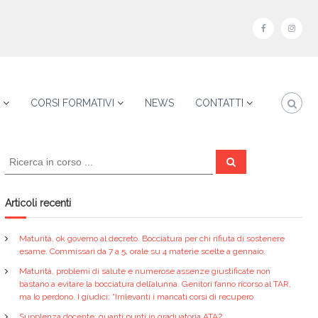
f
i
a
n
c
s
e
t
CORSI FORMATIVI
NEWS
CONTATTI
b
a
o
g
C
o
r
C
e
e
k
a
r
r
c
a
m
c
Articoli recenti
a
:
Maturità, ok governo al decreto. Bocciatura per chi rifiuta di sostenere
esame. Commissari da 7 a 5, orale su 4 materie scelte a gennaio.
Maturità, problemi di salute e numerose assenze giustificate non
bastano a evitare la bocciatura dell’alunna. Genitori fanno ricorso al TAR,
ma lo perdono. I giudici: “Irrilevanti i mancati corsi di recupero
Supplenza docente: quanti punti in graduatoria ATA?