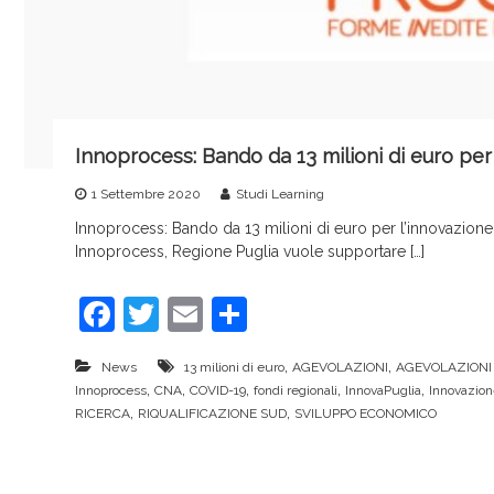
r
v
i
c
e
Innoprocess: Bando da 13 milioni di euro per
1 Settembre 2020
Studi Learning
Innoprocess: Bando da 13 milioni di euro per l’innovazione 
Innoprocess, Regione Puglia vuole supportare […]
F
T
E
C
a
w
m
o
,
,
News
13 milioni di euro
AGEVOLAZIONI
AGEVOLAZIONI 
c
itt
ai
n
,
,
,
,
,
Innoprocess
CNA
COVID-19
fondi regionali
InnovaPuglia
Innovazione
e
er
l
di
,
,
RICERCA
RIQUALIFICAZIONE SUD
SVILUPPO ECONOMICO
b
vi
o
di